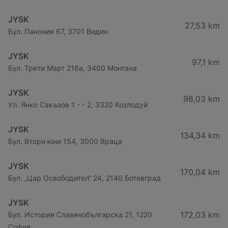
JYSK
27,53 km
Бул. Панония 67, 3701 Видин
JYSK
97,1 km
Бул. Трети Март 216a, 3400 Монтана
JYSK
98,03 km
Ул. Янко Сакъзов 1 - - 2, 3320 Козлодуй
JYSK
134,34 km
Бул. Втори юни 154, 3000 Враца
JYSK
170,04 km
Бул. „Цар Освободител“ 24, 2140 Ботевград
JYSK
172,03 km
Бул. История Славянобългарска 21, 1220
София