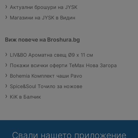
Актуални брошури на JYSK
Магазини на JYSK в Видин
Виж повече на Broshura.bg
LIV&BO Ароматна свещ Ø9 x 11 см
Покажи всички оферти TeMax Нова Загора
Bohemia Комплект чаши Pavo
Spice&Soul Tочило за ножове
KiK в Балчик
Свали нашето приложение