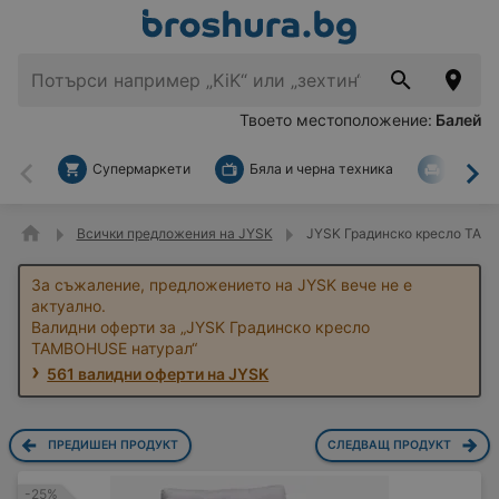
Твоето местоположение:
Балей
Супермаркети
Бяла и черна техника
За дом
Назад
На
Всички предложения на JYSK
JYSK Градинско кресло TAM
За съжаление, предложението на JYSK вече не е
актуално.
Валидни оферти за „JYSK Градинско кресло
TAMBOHUSE натурал“
561 валидни оферти на JYSK
ПРЕДИШЕН ПРОДУКТ
СЛЕДВАЩ ПРОДУКТ
-25%