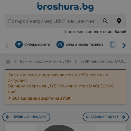
Твоето местоположение:
Балей
Супермаркети
Бяла и черна техника
За дом
Назад
На
Всички предложения на JYSK
JYSK Къмпинг стол MAGLELY
За съжаление, предложението на JYSK вече не е
актуално.
Валидни оферти за „JYSK Къмпинг стол MAGLELYNG
сив“
201 валидни оферти на JYSK
ПРЕДИШЕН ПРОДУКТ
СЛЕДВАЩ ПРОДУКТ