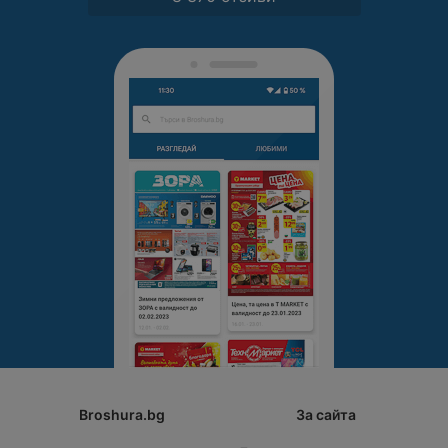
Broshura.bg
За сайта