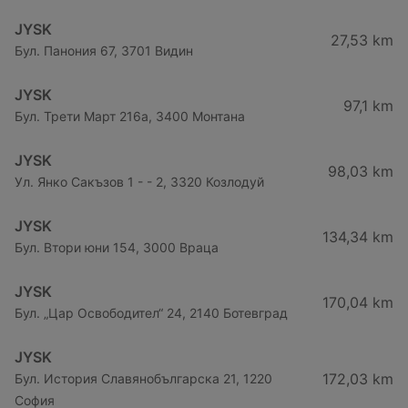
JYSK
27,53 km
Бул. Панония 67, 3701 Видин
JYSK
97,1 km
Бул. Трети Март 216a, 3400 Монтана
JYSK
98,03 km
Ул. Янко Сакъзов 1 - - 2, 3320 Козлодуй
JYSK
134,34 km
Бул. Втори юни 154, 3000 Враца
JYSK
170,04 km
Бул. „Цар Освободител“ 24, 2140 Ботевград
JYSK
172,03 km
Бул. История Славянобългарска 21, 1220
София