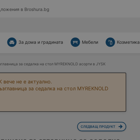
дложения в
Broshura.bg
За дома и градината
Мебели
Козметика
зглавница за седалка на стол MYREKNOLD асорти в JYSK
 вече не е актуално.
възглавница за седалка на стол MYREKNOLD
СЛЕДВАЩ ПРОДУКТ