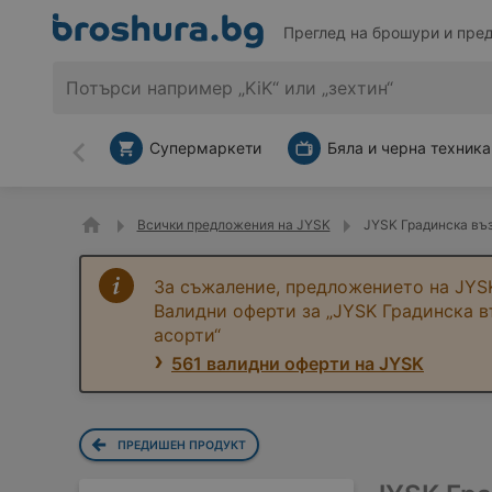
Преглед на брошури и пре
Супермаркети
Бяла и черна техника
Назад
Всички предложения на JYSK
JYSK Градинска въ
За съжаление, предложението на JYSK
Валидни оферти за „JYSK Градинска 
асорти“
561 валидни оферти на JYSK
ПРЕДИШЕН ПРОДУКТ