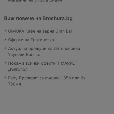
Магазини на JYSK в Видин
Виж повече на Broshura.bg
GIMOKA Кафе на зърна Gran Bar
Оферти на Тротинетка
Актуални брошури на Интерсервиз
Узунови Банско
Покажи всички оферти T MARKET
Дългопол
Fairy Препарат за съдове 1,35л или 2х
750мл