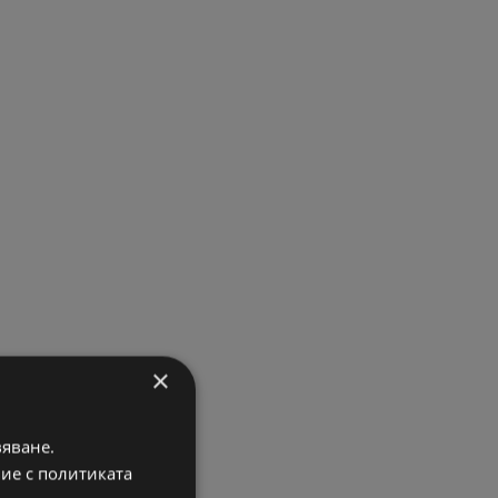
×
вяване.
вие с политиката