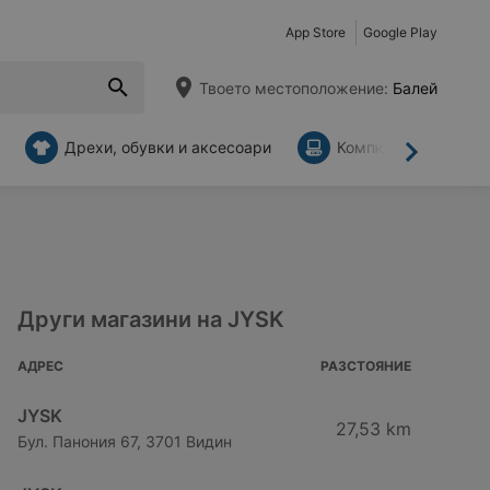
App Store
Google Play
Твоето местоположение:
Балей
Дрехи, обувки и аксесоари
Компютри и аксесо
Напред
Други магазини на JYSK
АДРЕС
РАЗСТОЯНИЕ
JYSK
27,53 km
Бул. Панония 67, 3701 Видин