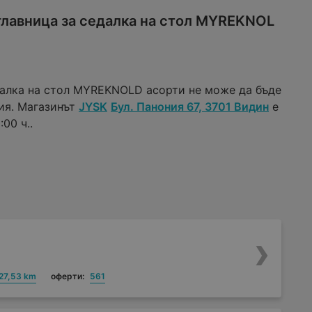
главница за седалка на стол MYREKNOL
далка на стол MYREKNOLD асорти не може да бъде
ия. Магазинът
JYSK
Бул. Панония 67, 3701 Видин
е
00 ч..
27,53 km
оферти:
561