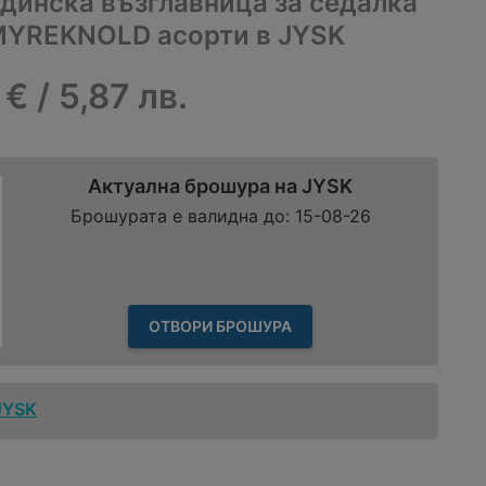
динска възглавница за седалка
 MYREKNOLD асорти в JYSK
 € / 5,87 лв.
Актуална брошура на JYSK
Брошурата е валидна до: 15-08-26
ОТВОРИ БРОШУРА
JYSK