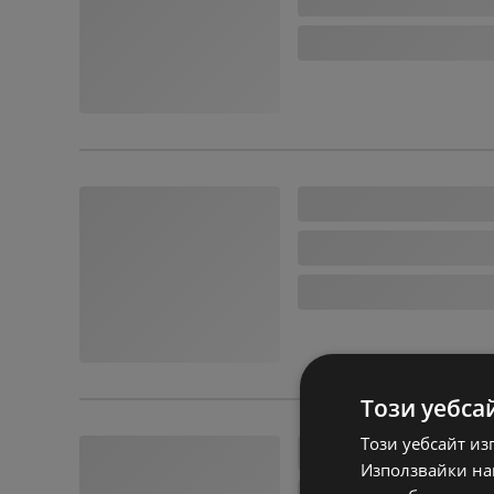
Този уебса
Този уебсайт из
Използвайки наш