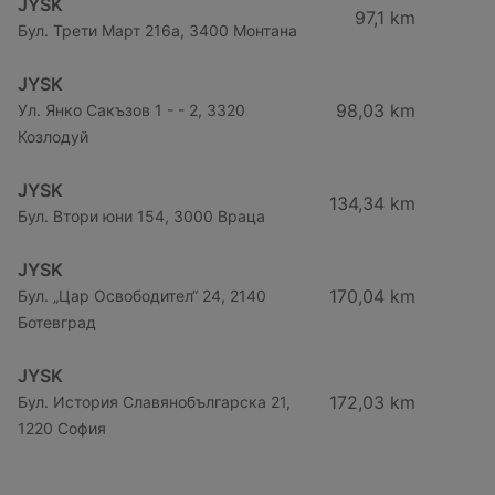
JYSK
97,1 km
Бул. Трети Март 216a, 3400 Монтана
JYSK
98,03 km
Ул. Янко Сакъзов 1 - - 2, 3320
Козлодуй
JYSK
134,34 km
Бул. Втори юни 154, 3000 Враца
JYSK
170,04 km
Бул. „Цар Освободител“ 24, 2140
Ботевград
JYSK
172,03 km
Бул. История Славянобългарска 21,
1220 София