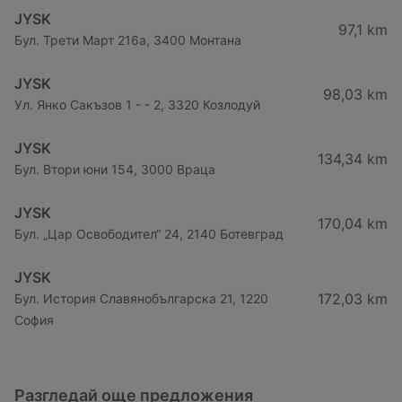
JYSK
97,1 km
Бул. Трети Март 216a, 3400 Монтана
JYSK
98,03 km
Ул. Янко Сакъзов 1 - - 2, 3320 Козлодуй
JYSK
134,34 km
Бул. Втори юни 154, 3000 Враца
JYSK
170,04 km
Бул. „Цар Освободител“ 24, 2140 Ботевград
JYSK
172,03 km
Бул. История Славянобългарска 21, 1220
София
Разгледай още предложения