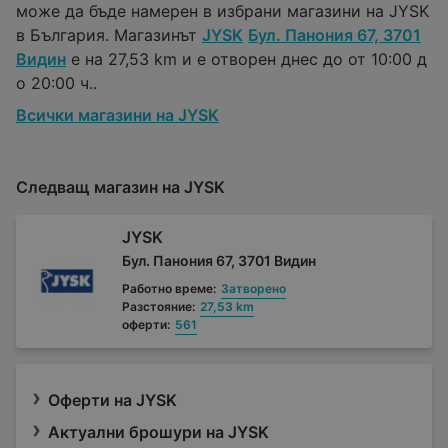
може да бъде намерен в избрани магазини на JYSK
в България. Магазинът
JYSK
Бул. Панония 67, 3701
Видин
е на 27,53 km и е отворен днес до от 10:00 д
о 20:00 ч..
Всички магазини на JYSK
Следващ магазин на JYSK
JYSK
Бул. Панония 67, 3701 Видин
Работно време:
Затворено
Разстояние:
27,53 km
оферти:
561
Оферти на JYSK
Актуални брошури на JYSK