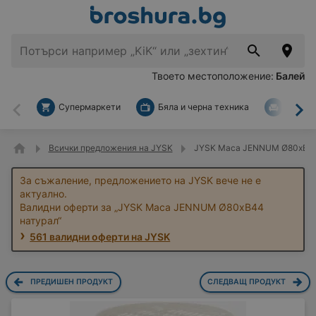
Твоето местоположение:
Балей
Супермаркети
Бяла и черна техника
За дом
Назад
На
Всички предложения на JYSK
JYSK Маса JENNUM Ø80xВ44
За съжаление, предложението на JYSK вече не е
актуално.
Валидни оферти за „JYSK Маса JENNUM Ø80xВ44
натурал“
561 валидни оферти на JYSK
ПРЕДИШЕН ПРОДУКТ
СЛЕДВАЩ ПРОДУКТ