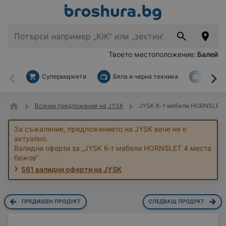
Твоето местоположение:
Балей
Супермаркети
Бяла и черна техника
За дом
Назад
На
Всички предложения на JYSK
JYSK К-т мебели HORNSLET 
За съжаление, предложението на JYSK вече не е
актуално.
Валидни оферти за „JYSK К-т мебели HORNSLET 4 места
бежов“
561 валидни оферти на JYSK
ПРЕДИШЕН ПРОДУКТ
СЛЕДВАЩ ПРОДУКТ