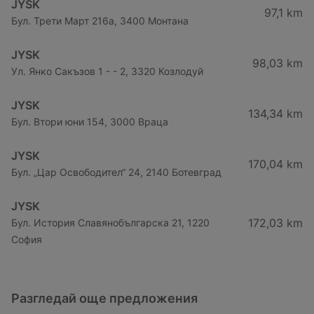
JYSK
97,1 km
Бул. Трети Март 216a, 3400 Монтана
JYSK
98,03 km
Ул. Янко Сакъзов 1 - - 2, 3320 Козлодуй
JYSK
134,34 km
Бул. Втори юни 154, 3000 Враца
JYSK
170,04 km
Бул. „Цар Освободител“ 24, 2140 Ботевград
JYSK
172,03 km
Бул. История Славянобългарска 21, 1220
София
Разгледай още предложения