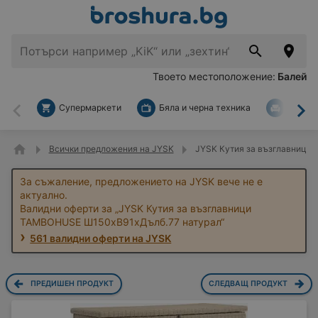
Твоето местоположение:
Балей
Супермаркети
Бяла и черна техника
За дом
Назад
На
Всички предложения на JYSK
JYSK Кутия за възглавници
За съжаление, предложението на JYSK вече не е
актуално.
Валидни оферти за „JYSK Кутия за възглавници
TAMBOHUSE Ш150xВ91xДълб.77 натурал“
561 валидни оферти на JYSK
ПРЕДИШЕН ПРОДУКТ
СЛЕДВАЩ ПРОДУКТ