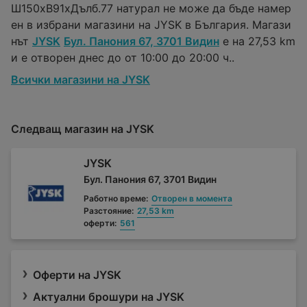
Ш150xВ91xДълб.77 натурал не може да бъде намер
ен в избрани магазини на JYSK в България. Магази
нът
JYSK
Бул. Панония 67, 3701 Видин
е на 27,53 km
и е отворен днес до от 10:00 до 20:00 ч..
Всички магазини на JYSK
Следващ магазин на JYSK
JYSK
Бул. Панония 67, 3701 Видин
Работно време:
Отворен в момента
Разстояние:
27,53 km
оферти:
561
Оферти на JYSK
Актуални брошури на JYSK