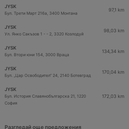
JYSK
97,1 km
Бул. Трети Март 216a, 3400 Монтана
JYSK
98,03 km
Ул. Янко Сакъзов 1 - - 2, 3320 Козлодуй
JYSK
134,34 km
Бул. Втори юни 154, 3000 Враца
JYSK
170,04 km
Бул. „Цар Освободител“ 24, 2140 Ботевград
JYSK
172,03 km
Бул. История Славянобългарска 21, 1220
София
Разгледай още предложения