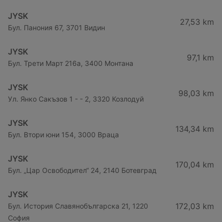
JYSK
27,53 km
Бул. Панония 67, 3701 Видин
JYSK
97,1 km
Бул. Трети Март 216a, 3400 Монтана
JYSK
98,03 km
Ул. Янко Сакъзов 1 - - 2, 3320 Козлодуй
JYSK
134,34 km
Бул. Втори юни 154, 3000 Враца
JYSK
170,04 km
Бул. „Цар Освободител“ 24, 2140 Ботевград
JYSK
172,03 km
Бул. История Славянобългарска 21, 1220
София