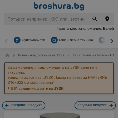
Твоето местоположение:
Балей
Супермаркети
Бяла и черна техника
За дом
Назад
На
Всички предложения на JYSK
JYSK Лампа на батерии HAVT
За съжаление, предложението на JYSK вече не е
актуално.
Валидни оферти за „JYSK Лампа на батерии HAVTERNE
Ø16xВ22 см масл.зелена“
561 валидни оферти на JYSK
ПРЕДИШЕН ПРОДУКТ
СЛЕДВАЩ ПРОДУКТ