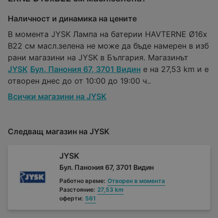
Наличност и динамика на цените
В момента JYSK Лампа на батерии HAVTERNE Ø16x
В22 см масл.зелена не може да бъде намерен в изб
рани магазини на JYSK в България. Магазинът
JYSK
Бул. Панония 67, 3701 Видин
е на 27,53 km и е
отворен днес до от 10:00 до 19:00 ч..
Всички магазини на JYSK
Следващ магазин на JYSK
JYSK
Бул. Панония 67, 3701 Видин
Работно време:
Отворен в момента
Разстояние:
27,53 km
оферти:
561