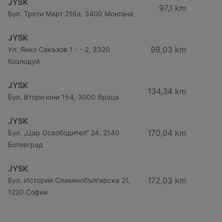
JYSK
97,1 km
Бул. Трети Март 216a, 3400 Монтана
JYSK
98,03 km
Ул. Янко Сакъзов 1 - - 2, 3320
Козлодуй
JYSK
134,34 km
Бул. Втори юни 154, 3000 Враца
JYSK
170,04 km
Бул. „Цар Освободител“ 24, 2140
Ботевград
JYSK
172,03 km
Бул. История Славянобългарска 21,
1220 София