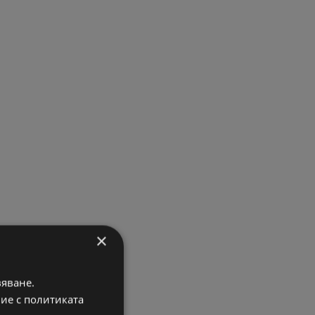
×
вяване.
вие с политиката