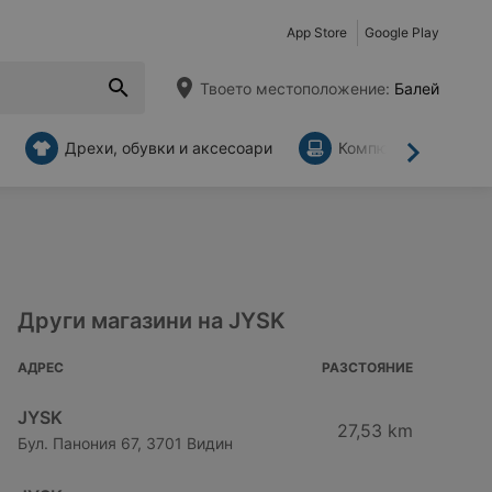
App Store
Google Play
Твоето местоположение:
Балей
Дрехи, обувки и аксесоари
Компютри и аксесо
Напред
Други магазини на JYSK
АДРЕС
РАЗСТОЯНИЕ
JYSK
27,53 km
Бул. Панония 67, 3701 Видин