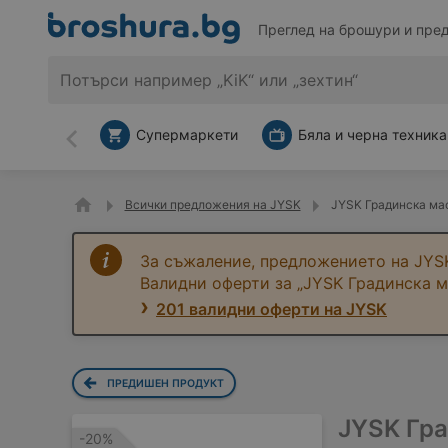
Преглед на брошури и пре
Супермаркети
Бяла и черна техника
Назад
Всички предложения на JYSK
JYSK Градинска ма
За съжаление, предложението на JYSK
Валидни оферти за „JYSK Градинска
201 валидни оферти на JYSK
ПРЕДИШЕН ПРОДУКТ
JYSK Гр
-20%