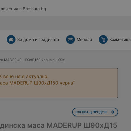
дложения в
Broshura.bg
За дома и градината
Мебели
Козметика
са MADERUP Ш90xД150 черна в JYSK
 вече не е актуално.
 маса MADERUP Ш90xД150 черна“
СЛЕДВАЩ ПРОДУКТ
адинска маса MADERUP Ш90xД15