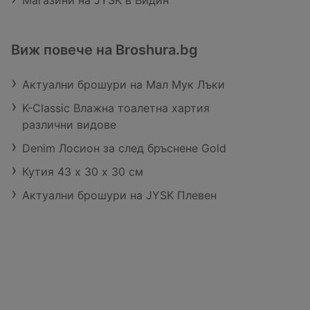
Магазини на JYSK в Видин
Виж повече на Broshura.bg
Актуални брошури на Мал Мук Лъки
K-Classic Влажна тоалетна хартия
различни видове
Denim Лосион за след бръснене Gold
Кутия 43 x 30 x 30 cм
Актуални брошури на JYSK Плевен