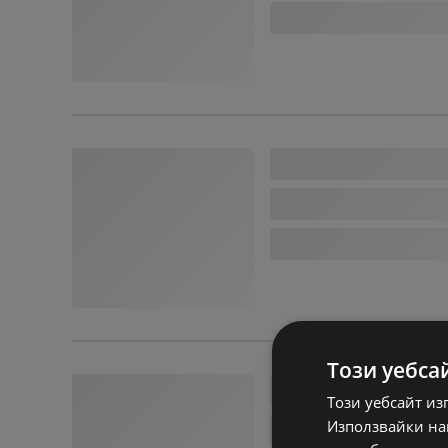
Този уебса
Този уебсайт из
Използвайки наш