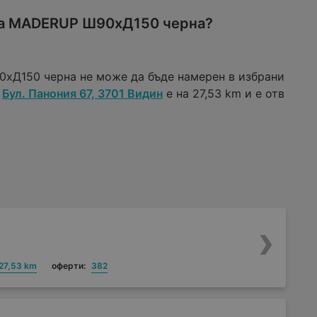
са MADERUP Ш90xД150 черна?
xД150 черна не може да бъде намерен в избрани
Бул. Панония 67, 3701 Видин
е на 27,53 km и е отв
27,53 km
оферти:
382