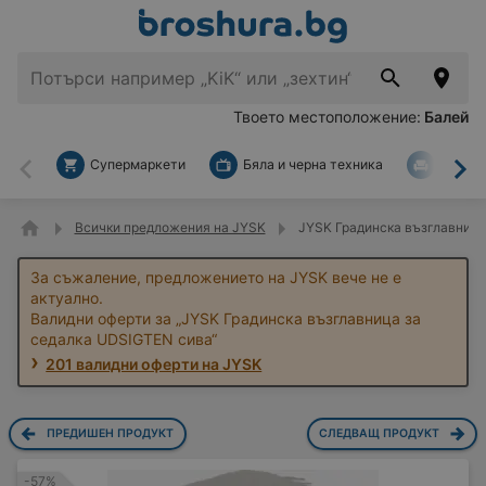
Твоето местоположение:
Балей
Супермаркети
Бяла и черна техника
За дом
Назад
На
Всички предложения на JYSK
JYSK Градинска възглавница
За съжаление, предложението на JYSK вече не е
актуално.
Валидни оферти за „JYSK Градинска възглавница за
седалка UDSIGTEN сива“
201 валидни оферти на JYSK
ПРЕДИШЕН ПРОДУКТ
СЛЕДВАЩ ПРОДУКТ
-57%