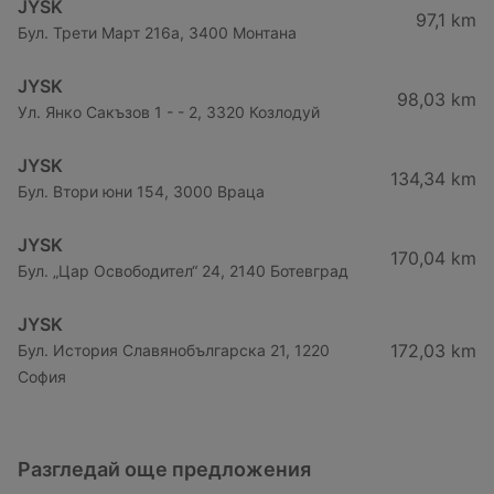
JYSK
97,1 km
Бул. Трети Март 216a, 3400 Монтана
JYSK
98,03 km
Ул. Янко Сакъзов 1 - - 2, 3320 Козлодуй
JYSK
134,34 km
Бул. Втори юни 154, 3000 Враца
JYSK
170,04 km
Бул. „Цар Освободител“ 24, 2140 Ботевград
JYSK
172,03 km
Бул. История Славянобългарска 21, 1220
София
Разгледай още предложения