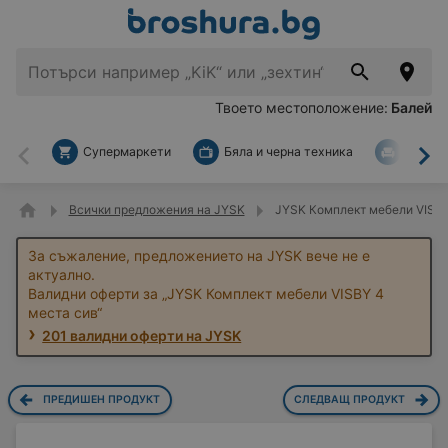
Твоето местоположение:
Балей
Супермаркети
Бяла и черна техника
За дом
Назад
На
Всички предложения на JYSK
JYSK Комплект мебели VISBY
За съжаление, предложението на JYSK вече не е
актуално.
Валидни оферти за „JYSK Комплект мебели VISBY 4
места сив“
201 валидни оферти на JYSK
ПРЕДИШЕН ПРОДУКТ
СЛЕДВАЩ ПРОДУКТ