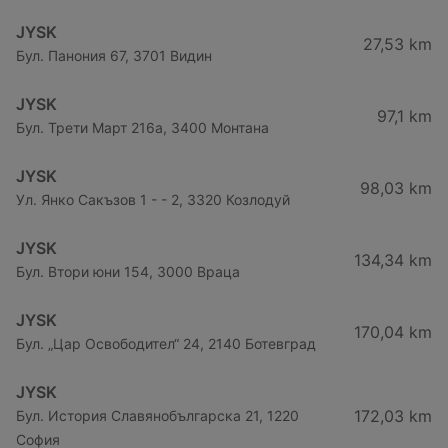
JYSK
27,53 km
Бул. Панония 67, 3701 Видин
JYSK
97,1 km
Бул. Трети Март 216a, 3400 Монтана
JYSK
98,03 km
Ул. Янко Сакъзов 1 - - 2, 3320 Козлодуй
JYSK
134,34 km
Бул. Втори юни 154, 3000 Враца
JYSK
170,04 km
Бул. „Цар Освободител“ 24, 2140 Ботевград
JYSK
172,03 km
Бул. История Славянобългарска 21, 1220
София