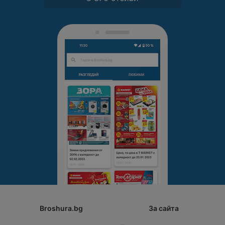
Broshura.bg
За сайта