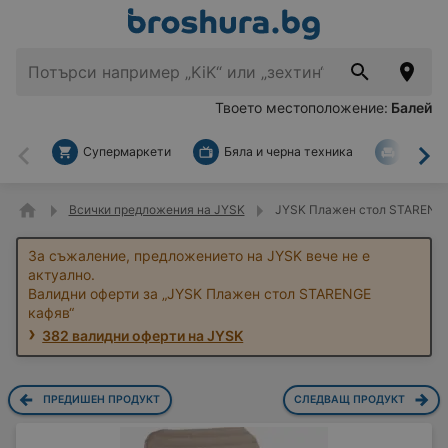
Твоето местоположение:
Балей
Супермаркети
Бяла и черна техника
За дом
Назад
На
Всички предложения на JYSK
JYSK Плажен стол STARENGE
За съжаление, предложението на JYSK вече не е
актуално.
Валидни оферти за „JYSK Плажен стол STARENGE
кафяв“
382 валидни оферти на JYSK
ПРЕДИШЕН ПРОДУКТ
СЛЕДВАЩ ПРОДУКТ