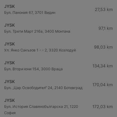
JYSK
27,53 km
Бул. Панония 67, 3701 Видин
JYSK
97,1 km
Бул. Трети Март 216a, 3400 Монтана
JYSK
98,03 km
Ул. Янко Сакъзов 1 - - 2, 3320 Козлодуй
JYSK
134,34 km
Бул. Втори юни 154, 3000 Враца
JYSK
170,04 km
Бул. „Цар Освободител“ 24, 2140 Ботевград
JYSK
172,03 km
Бул. История Славянобългарска 21, 1220
София