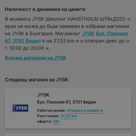
Наличност и динамика на цените
В момента JYSK Шезлонг HANSTHOLM Ш76xД202 ч
ерен не може да бъде намерен в избрани магазини
на JYSK в България. Магазинът
JYSK
Бул. Панония
67, 3701 Видин
е на 27,53 km и е отворен днес до о
т 10:00 до 20:00 ч..
Всички магазини на JYSK
Следващ магазин на JYSK
JYSK
Бул. Панония 67, 3701 Видин
Работно време:
Отворен в момента
Разстояние:
27,53 km
оферти:
561