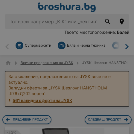
Твоето местоположение:
Балей
Супермаркети
Бяла и черна техника
За дом
Назад
На
Всички предложения на JYSK
JYSK Шезлонг HANSTHOLM Ш
За съжаление, предложението на JYSK вече не е
актуално.
Валидни оферти за „JYSK Шезлонг HANSTHOLM
Ш76xД202 черен“
561 валидни оферти на JYSK
ПРЕДИШЕН ПРОДУКТ
СЛЕДВАЩ ПРОДУКТ
-40%