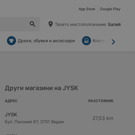
App Store
Google Play
Твоето местоположение:
Балей
Дрехи, обувки и аксесоари
Компютри и аксесо
Напред
Други магазини на JYSK
АДРЕС
РАЗСТОЯНИЕ
JYSK
27,53 km
Бул. Панония 67, 3701 Видин