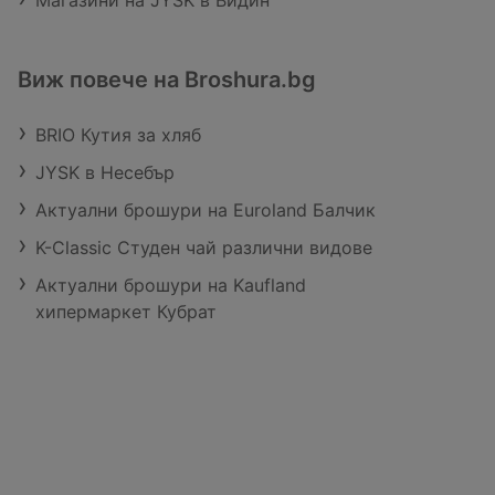
Магазини на JYSK в Видин
Виж повече на Broshura.bg
BRIO Кутия за хляб
JYSK в Несебър
Актуални брошури на Euroland Балчик
K-Classic Студен чай различни видове
Актуални брошури на Kaufland
хипермаркет Кубрат