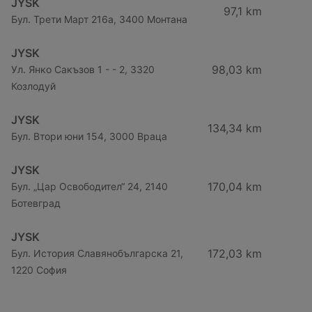
JYSK
97,1 km
Бул. Трети Март 216a, 3400 Монтана
JYSK
98,03 km
Ул. Янко Сакъзов 1 - - 2, 3320
Козлодуй
JYSK
134,34 km
Бул. Втори юни 154, 3000 Враца
JYSK
170,04 km
Бул. „Цар Освободител“ 24, 2140
Ботевград
JYSK
172,03 km
Бул. История Славянобългарска 21,
1220 София