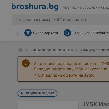
Преглед на брошури и пре
Супермаркети
Бяла и черна техника
Назад
Всички предложения на JYSK
JYSK Изкуствено ра
За съжаление, предложението на JYSK
Валидни оферти за „JYSK Изкуствено 
561 валидни оферти на JYSK
ПРЕДИШЕН ПРОДУКТ
JYSK Изк