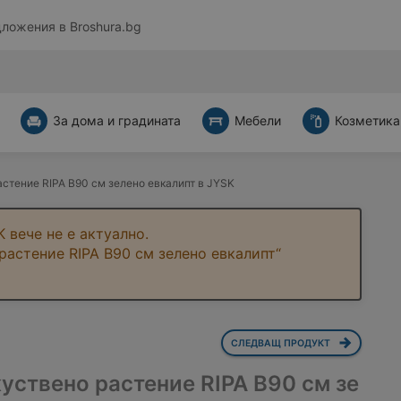
дложения в
Broshura.bg
За дома и градината
Мебели
Козметика
стение RIPA В90 см зелено евкалипт в JYSK
 вече не е актуално.
растение RIPA В90 см зелено евкалипт“
СЛЕДВАЩ ПРОДУКТ
уствено растение RIPA В90 см зе