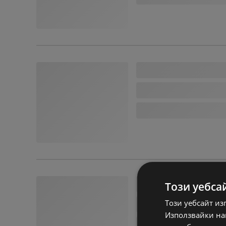
Този уебса
Този уебсайт из
Използвайки наш