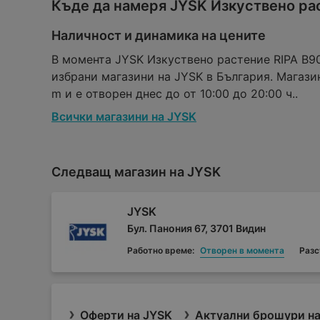
Къде да намеря JYSK Изкуствено рас
Наличност и динамика на цените
В момента JYSK Изкуствено растение RIPA В90
избрани магазини на JYSK в България. Магаз
m и е отворен днес до от 10:00 до 20:00 ч..
Всички магазини на JYSK
Следващ магазин на JYSK
JYSK
Бул. Панония 67, 3701 Видин
Работно време:
Отворен в момента
Разс
Оферти на JYSK
Актуални брошури на