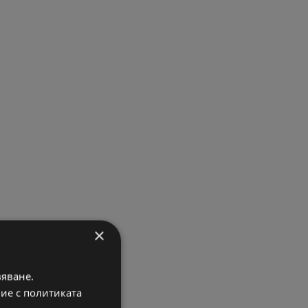
×
вяване.
вие с политиката