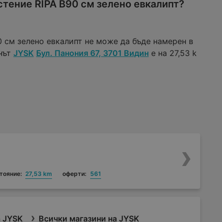
тение RIPA В90 см зелено евкалипт?
 см зелено евкалипт не може да бъде намерен в
инът
JYSK
Бул. Панония 67, 3701 Видин
е на 27,53 k
тояние:
27,53 km
оферти:
561
 JYSK
Всички магазини на JYSK