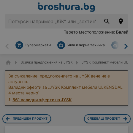
Твоето местоположение:
Балей
Супермаркети
Бяла и черна техника
За дом
Назад
На
Всички предложения на JYSK
JYSK Комплект мебели ULKE
За съжаление, предложението на JYSK вече не е
актуално.
Валидни оферти за „JYSK Комплект мебели ULKENSDAL
4 места черно“
561 валидни оферти на JYSK
ПРЕДИШЕН ПРОДУКТ
СЛЕДВАЩ ПРОДУКТ