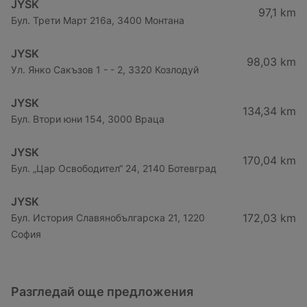
JYSK
97,1 km
Бул. Трети Март 216a, 3400 Монтана
JYSK
98,03 km
Ул. Янко Сакъзов 1 - - 2, 3320 Козлодуй
JYSK
134,34 km
Бул. Втори юни 154, 3000 Враца
JYSK
170,04 km
Бул. „Цар Освободител“ 24, 2140 Ботевград
JYSK
172,03 km
Бул. История Славянобългарска 21, 1220
София
Разгледай още предложения