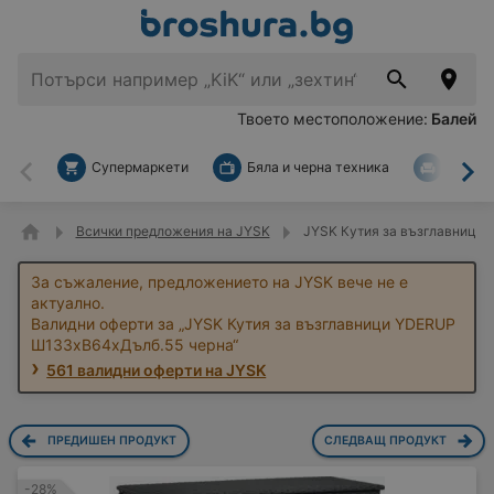
Твоето местоположение:
Балей
Супермаркети
Бяла и черна техника
За дом
Назад
На
Всички предложения на JYSK
JYSK Кутия за възглавници
За съжаление, предложението на JYSK вече не е
актуално.
Валидни оферти за „JYSK Кутия за възглавници YDERUP
Ш133xВ64xДълб.55 черна“
561 валидни оферти на JYSK
ПРЕДИШЕН ПРОДУКТ
СЛЕДВАЩ ПРОДУКТ
-28%