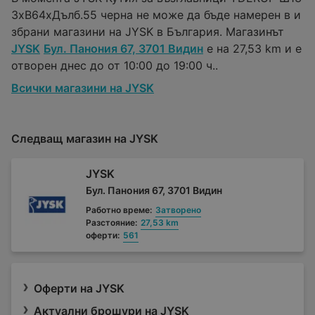
3xВ64xДълб.55 черна не може да бъде намерен в и
збрани магазини на JYSK в България. Магазинът
JYSK
Бул. Панония 67, 3701 Видин
е на 27,53 km и е
отворен днес до от 10:00 до 19:00 ч..
Всички магазини на JYSK
Следващ магазин на JYSK
JYSK
Бул. Панония 67, 3701 Видин
Работно време:
Затворено
Разстояние:
27,53 km
оферти:
561
Оферти на JYSK
Актуални брошури на JYSK