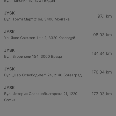
Бул. Панония 67, 3701 Видин
JYSK
97,1 km
Бул. Трети Март 216a, 3400 Монтана
JYSK
98,03 km
Ул. Янко Сакъзов 1 - - 2, 3320 Козлодуй
JYSK
134,34 km
Бул. Втори юни 154, 3000 Враца
JYSK
170,04 km
Бул. „Цар Освободител“ 24, 2140 Ботевград
JYSK
172,03 km
Бул. История Славянобългарска 21, 1220
София