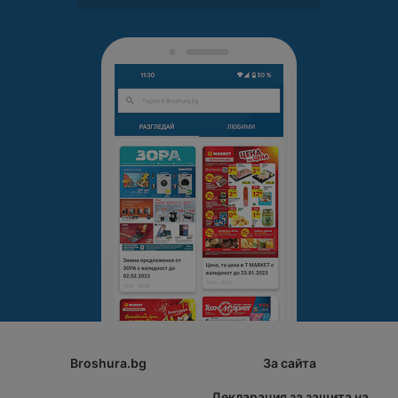
Broshura.bg
За сайта
Декларация за защита на