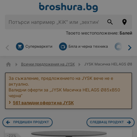
Твоето местоположение:
Балей
Супермаркети
Бяла и черна техника
За дом
Назад
На
Всички предложения на JYSK
JYSK Масичка HELAGS Ø85xВ
За съжаление, предложението на JYSK вече не е
актуално.
Валидни оферти за „JYSK Масичка HELAGS Ø85xВ50
черна“
561 валидни оферти на JYSK
ПРЕДИШЕН ПРОДУКТ
СЛЕДВАЩ ПРОДУКТ
-23%