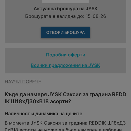
Актуална брошура на JYSK
Брошурата е валидна до: 15-08-26
ОТВОРИ БРОШУРА
Подобни оферти
Всички предложения на JYSK
НАУЧИ ПОВЕЧЕ
Къде да намеря JYSK Саксия за градина REDD
IK Ш18xД30xВ18 асорти?
Наличност и динамика на цените
В момента JYSK Саксия за градина REDDIK Ш18xД3
0xВ18 асорти не може да бъде намерен в избрани