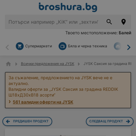
Твоето местоположение:
Балей
Супермаркети
Бяла и черна техника
За дом
Назад
На
Всички предложения на JYSK
JYSK Саксия за градина RED
За съжаление, предложението на JYSK вече не е
актуално.
Валидни оферти за „JYSK Саксия за градина REDDIK
Ш18xД30xВ18 асорти“
561 валидни оферти на JYSK
ПРЕДИШЕН ПРОДУКТ
СЛЕДВАЩ ПРОДУКТ