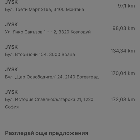
JYSK
97,1 km
Бул. Трети Март 216a, 3400 Монтана
JYSK
98,03 km
Ул. Янко Сакъзов 1 - - 2, 3320 Козлодуй
JYSK
134,34 km
Бул. Втори юни 154, 3000 Враца
JYSK
170,04 km
Бул. „Цар Освободител“ 24, 2140 Ботевград
JYSK
172,03 km
Бул. История Славянобългарска 21, 1220
София
Разгледай още предложения