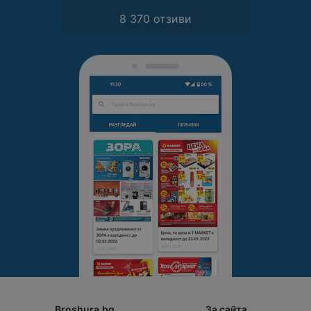
8 370 отзиви
Broshura.bg
За сайта