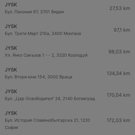
JYSK
27,53 km
Бул. Панония 67, 3701 Видин
JYSK
97,1 km
Бул. Трети Март 216a, 3400 Монтана
JYSK
98,03 km
Ул. Янко Сакъзов 1 - - 2, 3320 Козлодуй
JYSK
134,34 km
Бул. Втори юни 154, 3000 Враца
JYSK
170,04 km
Бул. „Цар Освободител“ 24, 2140 Ботевград
JYSK
172,03 km
Бул. История Славянобългарска 21, 1220
София