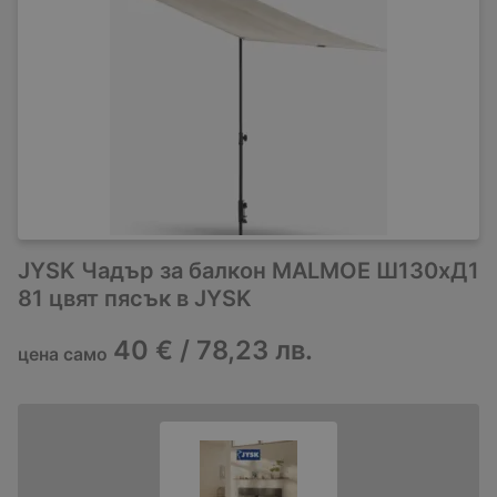
JYSK Чадър за балкон MALMOE Ш130xД1
81 цвят пясък в JYSK
40 € / 78,23 лв.
цена само