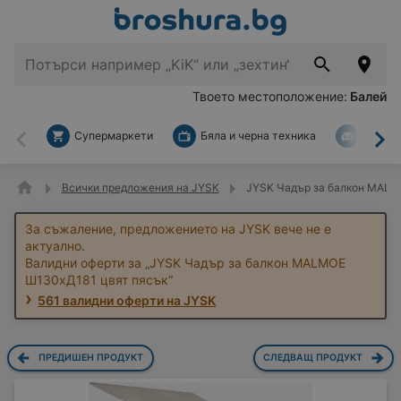
Твоето местоположение:
Балей
Супермаркети
Бяла и черна техника
За дом
Назад
На
Всички предложения на JYSK
JYSK Чадър за балкон MALM
За съжаление, предложението на JYSK вече не е
актуално.
Валидни оферти за „JYSK Чадър за балкон MALMOE
Ш130xД181 цвят пясък“
561 валидни оферти на JYSK
ПРЕДИШЕН ПРОДУКТ
СЛЕДВАЩ ПРОДУКТ