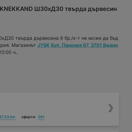
а KNEKKAND Ш30xД30 твърда дървесин
Д30 твърда дървесина 9 бр./к-т не може да бъд
ария. Магазинът
JYSK
Бул. Панония 67, 3701 Видин
0:00 ч..
27,53 km
оферти:
561