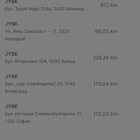
JYSK
97,1 km
Бул. Трети Март 216a, 3400 Монтана
JYSK
98,03 km
Ул. Янко Сакъзов 1 - - 2, 3320
Козлодуй
JYSK
134,34 km
Бул. Втори юни 154, 3000 Враца
JYSK
170,04 km
Бул. „Цар Освободител“ 24, 2140
Ботевград
JYSK
172,03 km
Бул. История Славянобългарска 21,
1220 София