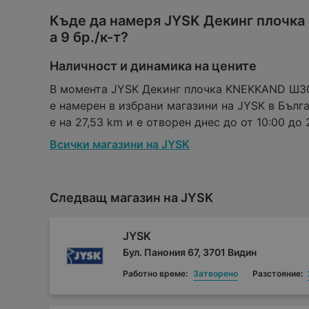
Къде да намеря JYSK Декинг плочк
а 9 бр./к-т?
Наличност и динамика на цените
В момента JYSK Декинг плочка KNEKKAND Ш30x
е намерен в избрани магазини на JYSK в Бълг
е на 27,53 km и е отворен днес до от 10:00 до 2
Всички магазини на JYSK
Следващ магазин на JYSK
JYSK
Бул. Панония 67, 3701 Видин
Работно време:
Затворено
Разстояние: