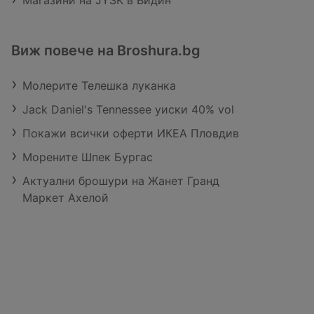
Магазини на JYSK в Видин
Виж повече на Broshura.bg
Молерите Телешка луканка
Jack Daniel's Tennessee уиски 40% vol
Покажи всички оферти ИКЕА Пловдив
Морените Шпек Бургас
Актуални брошури на Жанет Гранд
Маркет Ахелой