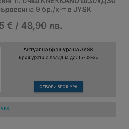
кинг плочка KNEKKAND Ш30xД30
ървесина 9 бр./к-т в JYSK
5 € / 48,90 лв.
Актуална брошура на JYSK
Брошурата е валидна до: 15-08-26
ОТВОРИ БРОШУРА
JYSK