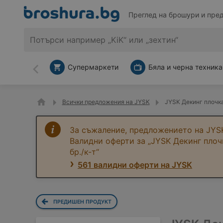
Преглед на брошури и пре
Супермаркети
Бяла и черна техника
Назад
Всички предложения на JYSK
JYSK Декинг плочк
За съжаление, предложението на JYSK
Валидни оферти за „JYSK Декинг пл
бр./к-т“
561 валидни оферти на JYSK
ПРЕДИШЕН ПРОДУКТ