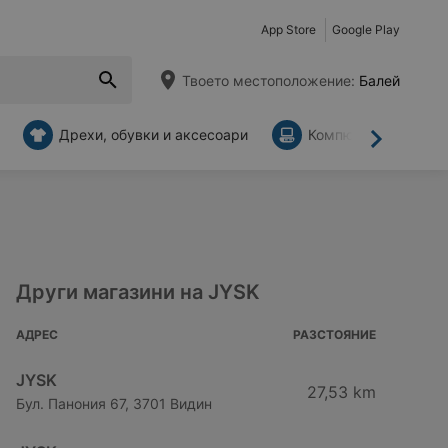
App Store
Google Play
Твоето местоположение:
Балей
Дрехи, обувки и аксесоари
Компютри и аксесо
Напред
Други магазини на JYSK
АДРЕС
РАЗСТОЯНИЕ
JYSK
27,53 km
Бул. Панония 67, 3701 Видин