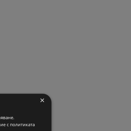
×
вяване.
вие с политиката