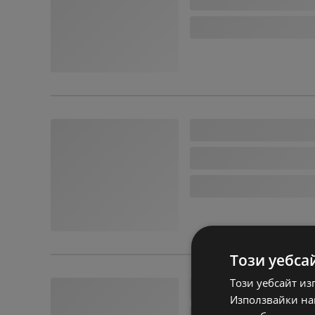
Този уебса
Този уебсайт из
Използвайки наш