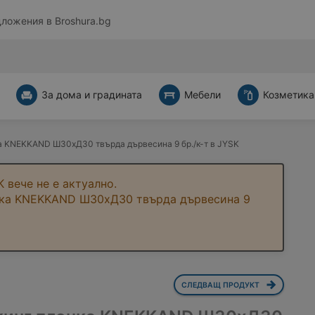
дложения в
Broshura.bg
За дома и градината
Мебели
Козметика
а KNEKKAND Ш30xД30 твърда дървесина 9 бр./к-т в JYSK
 вече не е актуално.
очка KNEKKAND Ш30xД30 твърда дървесина 9
СЛЕДВАЩ ПРОДУКТ