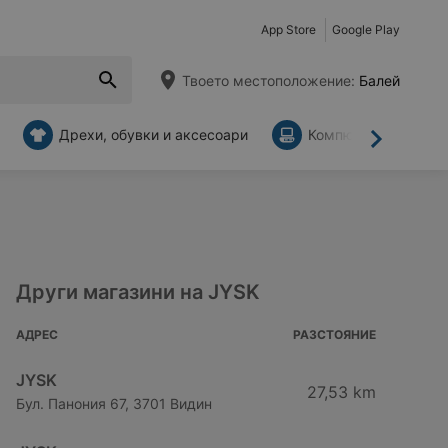
App Store
Google Play
Твоето местоположение:
Балей
Дрехи, обувки и аксесоари
Компютри и аксесо
Напред
Други магазини на JYSK
АДРЕС
РАЗСТОЯНИЕ
JYSK
27,53 km
Бул. Панония 67, 3701 Видин