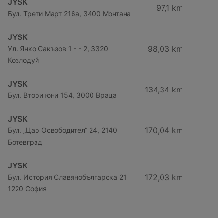
JYSK
97,1 km
Бул. Трети Март 216a, 3400 Монтана
JYSK
98,03 km
Ул. Янко Сакъзов 1 - - 2, 3320
Козлодуй
JYSK
134,34 km
Бул. Втори юни 154, 3000 Враца
JYSK
170,04 km
Бул. „Цар Освободител“ 24, 2140
Ботевград
JYSK
172,03 km
Бул. История Славянобългарска 21,
1220 София