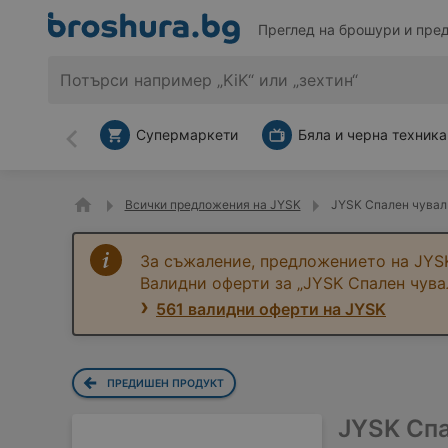
Преглед на брошури и пре
Супермаркети
Бяла и черна техника
Назад
Всички предложения на JYSK
JYSK Спален чувал
За съжаление, предложението на JYSK
Валидни оферти за „JYSK Спален чув
561 валидни оферти на JYSK
ПРЕДИШЕН ПРОДУКТ
JYSK Сп