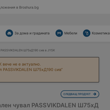
дложения в
Broshura.bg
За дома и градината
Мебели
Козметика
 PASSVIKDALEN Ш75xД190 сив в JYSK
 вече не е актуално.
ал PASSVIKDALEN Ш75xД190 сив“
СЛЕДВАЩ ПРОДУКТ
ален чувал PASSVIKDALEN Ш75xД