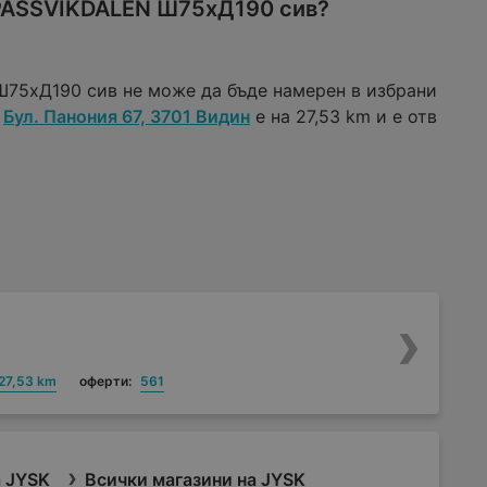
 PASSVIKDALEN Ш75xД190 сив?
75xД190 сив не може да бъде намерен в избрани
Бул. Панония 67, 3701 Видин
е на 27,53 km и е отв
27,53 km
оферти:
561
 JYSK
Всички магазини на JYSK