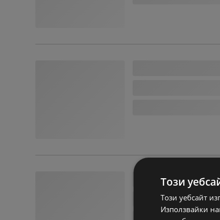
Този уебса
Този уебсайт из
Използвайки наш