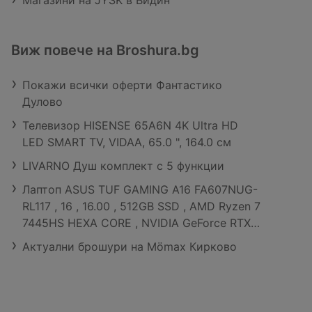
Магазини на JYSK в Видин
Виж повече на Broshura.bg
Покажи всички оферти Фантастико
Дулово
Телевизор HISENSE 65A6N 4K Ultra HD
LED SMART TV, VIDAA, 65.0 ", 164.0 см
LIVARNO Душ комплект с 5 функции
Лаптоп ASUS TUF GAMING A16 FA607NUG-
RL117 , 16 , 16.00 , 512GB SSD , AMD Ryzen 7
7445HS HEXA CORE , NVIDIA GeForce RTX
4050 6GB GDDR6 , Без OS
Актуални брошури на Mömax Кирково