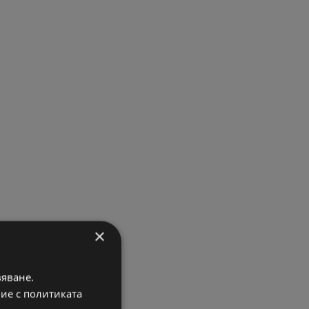
×
вяване.
вие с политиката