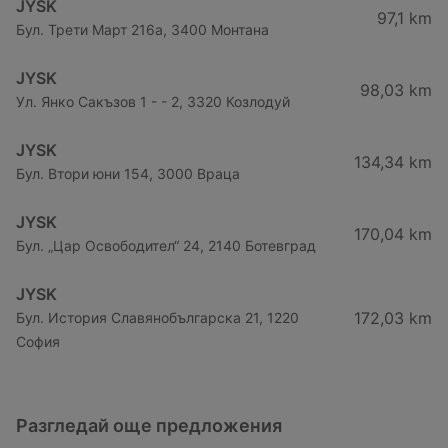
JYSK
97,1 km
Бул. Трети Март 216a, 3400 Монтана
JYSK
98,03 km
Ул. Янко Сакъзов 1 - - 2, 3320 Козлодуй
JYSK
134,34 km
Бул. Втори юни 154, 3000 Враца
JYSK
170,04 km
Бул. „Цар Освободител“ 24, 2140 Ботевград
JYSK
172,03 km
Бул. История Славянобългарска 21, 1220
София
Разгледай още предложения