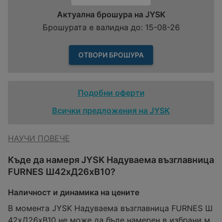
Актуална брошура на JYSK
Брошурата е валидна до: 15-08-26
ОТВОРИ БРОШУРА
Подобни оферти
Всички предложения на JYSK
НАУЧИ ПОВЕЧЕ
Къде да намеря JYSK Надуваема възглавница
FURNES Ш42xД26xВ10?
Наличност и динамика на цените
В момента JYSK Надуваема възглавница FURNES Ш
42xД26xВ10 не може да бъде намерен в избрани м