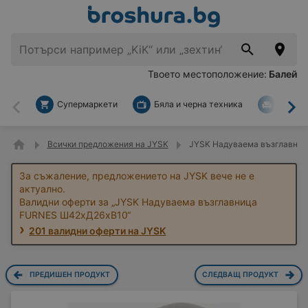
Твоето местоположение:
Балей
Супермаркети
Бяла и черна техника
За дом
Назад
На
Всички предложения на JYSK
JYSK Надуваема възглавни
За съжаление, предложението на JYSK вече не е
актуално.
Валидни оферти за „JYSK Надуваема възглавница
FURNES Ш42xД26xВ10“
201 валидни оферти на JYSK
ПРЕДИШЕН ПРОДУКТ
СЛЕДВАЩ ПРОДУКТ