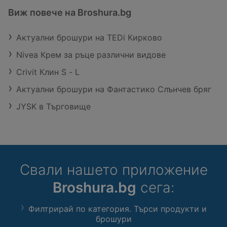
Виж повече на Broshura.bg
Актуални брошури на TEDi Кирково
Nivea Крем за ръце различни видове
Crivit Клин S - L
Актуални брошури на Фантастико Слънчев бряг
JYSK в Търговище
Свали нашето приложение
Broshura.bg
сега:
Филтрирай по категория. Търси продукти и
брошури