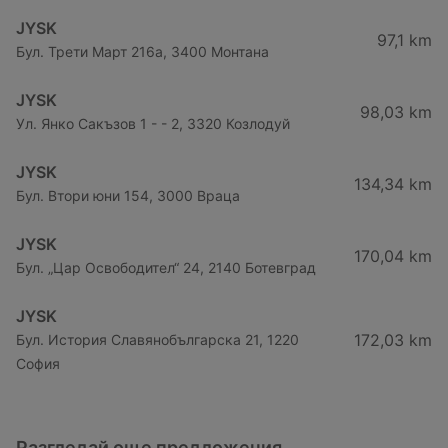
JYSK
97,1 km
Бул. Трети Март 216a, 3400 Монтана
JYSK
98,03 km
Ул. Янко Сакъзов 1 - - 2, 3320 Козлодуй
JYSK
134,34 km
Бул. Втори юни 154, 3000 Враца
JYSK
170,04 km
Бул. „Цар Освободител“ 24, 2140 Ботевград
JYSK
172,03 km
Бул. История Славянобългарска 21, 1220
София
Разгледай още предложения