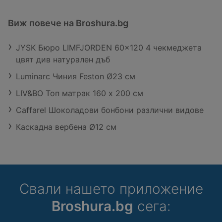
Виж повече на Broshura.bg
JYSK Бюро LIMFJORDEN 60x120 4 чекмеджета
цвят див натурален дъб
Luminarc Чиния Feston Ø23 см
LIV&BO Топ матрак 160 x 200 см
Caffarel Шоколадови бонбони различни видове
Каскадна вербена Ø12 см
Свали нашето приложение
Broshura.bg
сега: