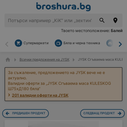
Твоето местоположение:
Балей
Супермаркети
Бяла и черна техника
За дом
Назад
На
Всички предложения на JYSK
JYSK Сгъваема маса KULES
За съжаление, предложението на JYSK вече не е
актуално.
Валидни оферти за „JYSK Сгъваема маса KULESKOG
Ш75xД180 бяла“
201 валидни оферти на JYSK
ПРЕДИШЕН ПРОДУКТ
СЛЕДВАЩ ПРОДУКТ