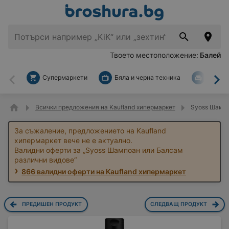
Твоето местоположение:
Балей
Супермаркети
Бяла и черна техника
За дом
Назад
На
Всички предложения на Kaufland хипермаркет
Syoss Шампо
За съжаление, предложението на Kaufland
хипермаркет вече не е актуално.
Валидни оферти за „Syoss Шампоан или Балсам
различни видове“
866 валидни оферти на Kaufland хипермаркет
ПРЕДИШЕН ПРОДУКТ
СЛЕДВАЩ ПРОДУКТ