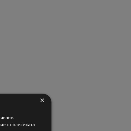
×
вяване.
вие с политиката