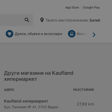
App Store
Google Play
Твоето местоположение:
Балей
Дрехи, обувки и аксесоари
Компютри и аксесо
Напред
Други магазини на Kaufland
хипермаркет
АДРЕС
РАЗСТОЯНИЕ
Kaufland хипермаркет
27,69 km
Бул. Панония № 41, 3700 Видин