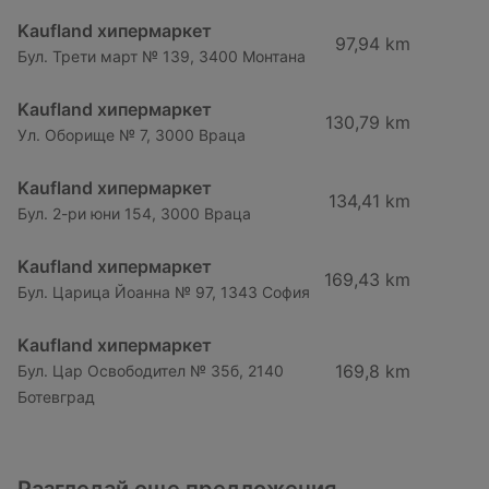
Kaufland хипермаркет
97,94 km
Бул. Трети март № 139, 3400 Монтана
Kaufland хипермаркет
130,79 km
Ул. Оборище № 7, 3000 Враца
Kaufland хипермаркет
134,41 km
Бул. 2-ри юни 154, 3000 Враца
Kaufland хипермаркет
169,43 km
Бул. Царица Йоанна № 97, 1343 София
Kaufland хипермаркет
169,8 km
Бул. Цар Освободител № 35б, 2140
Ботевград