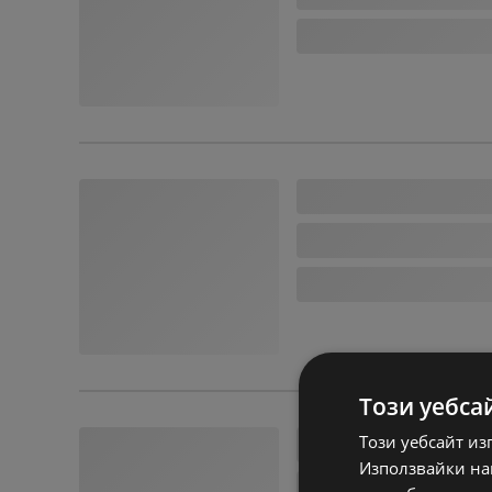
Този уебса
Този уебсайт из
Използвайки наш