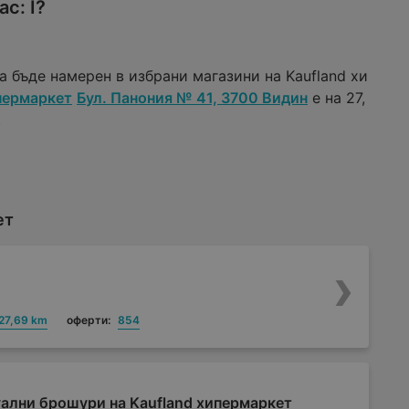
с: I?
а бъде намерен в избрани магазини на Kaufland хи
пермаркет
Бул. Панония № 41, 3700 Видин
е на 27,
.
ет
27,69 km
оферти:
854
ални брошури на Kaufland хипермаркет