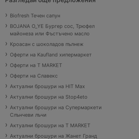
Разгледай още предложения
Biofresh Течен сапун
BOJANA O_YE Бургер сос, Трюфел
майонеза или Фъстъчено масло
Кроасан с шоколадов пълнеж
Оферти на Kaufland хипермаркет
Оферти на T MARKET
Оферти на Славекс
Актуални брошури на HIT Max
Актуални брошури на Stop4eto
Актуални брошури на Супермаркети
Слънчеви лъчи
Актуални брошури на T MARKET
Актуални брошури на Жанет Гранд