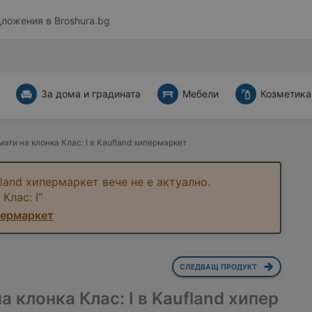
дложения в
Broshura.bg
За дома и градината
Мебели
Козметика
ати на клонка Клас: I в Kaufland хипермаркет
land хипермаркет вече не е актуално.
Клас: I“
пермаркет
СЛЕДВАЩ ПРОДУКТ
а клонка Клас: I в Kaufland хипер