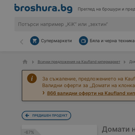
Преглед на брошури и пре
Супермаркети
Бяла и черна техника
Назад
Всички предложения на Kaufland хипермаркет
Дом
За съжаление, предложението на Kauf
Валидни оферти за „Домати на клонка 
866 валидни оферти на Kaufland хи
ПРЕДИШЕН ПРОДУКТ
Домати н
-67%