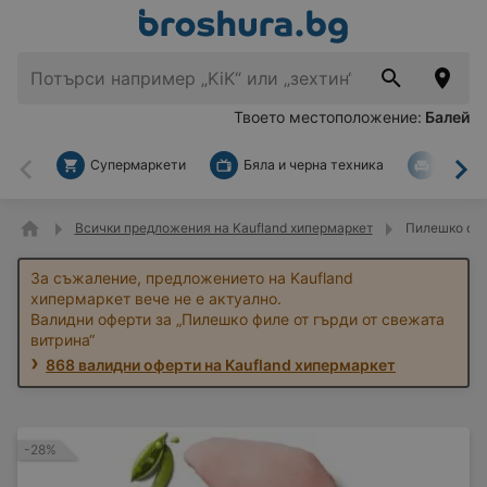
Твоето местоположение:
Балей
Супермаркети
Бяла и черна техника
За дом
Назад
На
Всички предложения на Kaufland хипермаркет
Пилешко фил
За съжаление, предложението на Kaufland
хипермаркет вече не е актуално.
Валидни оферти за „Пилешко филе от гърди от свежата
витрина“
868 валидни оферти на Kaufland хипермаркет
-28%