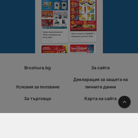
Broshura.bg
За сайта
Декларация за защита на
Условия за ползване
личните данни
За търговци
Карта на сайта
Наго