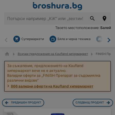
Твоето местоположение:
Балей
Супермаркети
Бяла и черна техника
За дом
Назад
На
Всички предложения на Kaufland хипермаркет
FINISH Преп
За съжаление, предложението на Kaufland
хипермаркет вече не е актуално.
Валидни оферти за „FINISH Препарат за съдомиялнa
различни видове“
866 валидни оферти на Kaufland хипермаркет
ПРЕДИШЕН ПРОДУКТ
СЛЕДВАЩ ПРОДУКТ
-50%