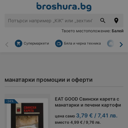
Твоето местоположение:
Балей
Супермаркети
Бяла и черна техника
За дом
Назад
На
манатарки промоции и оферти
EAT GOOD Свински карета с
-24%
манатарки и печени картофи
3,79 € / 7,41 лв.
цена само
вместо
4,99 € / 9,76 лв.