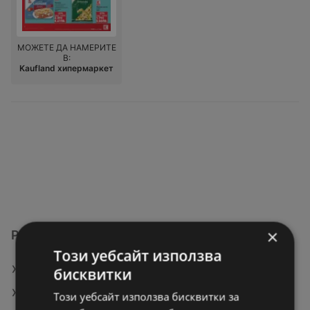
МОЖЕТЕ ДА НАМЕРИТЕ
В:
Kaufland хипермаркет
×
Разгледай още предложения
Този уебсайт използва
Сурови скариди от свежата витрина
бисквитки
Микровълнова фурна Sharp YC-MG252AE-W , 25
Този уебсайт използва бисквитки за
Литри, 25 л , 900 W