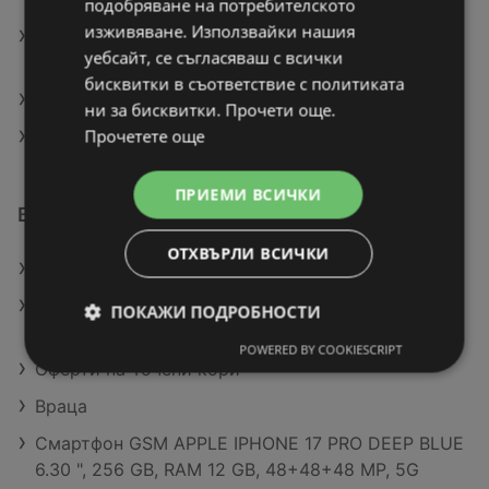
подобряване на потребителското
изживяване. Използвайки нашия
Хладилник с фризер Samsung RB34C670ESA/EF ,
уебсайт, се съгласяваш с всички
344 l, E , No Frost , Инокс
бисквитки в съответствие с политиката
Епилатор Panasonic ES-EY30A-V503
ни за бисквитки. Прочети още.
Прочетете още
Настолна лампа
ПРИЕМИ ВСИЧКИ
Виж повече на Broshura.bg
ОТХВЪРЛИ ВСИЧКИ
Актуални брошури на Aiko Свети Влас
L'Oreal Elseve Шампоан или Крем за коса
ПОКАЖИ ПОДРОБНОСТИ
различни видове
POWERED BY COOKIESCRIPT
Оферти на Точени кори
Враца
Смартфон GSM APPLE IPHONE 17 PRO DEEP BLUE
6.30 ", 256 GB, RAM 12 GB, 48+48+48 MP, 5G