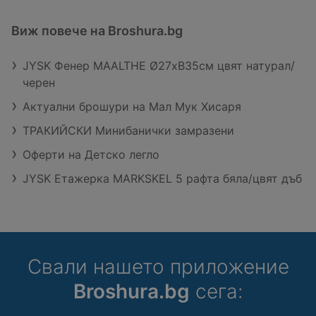
Виж повече на Broshura.bg
JYSK Фенер MAALTHE Ø27xВ35см цвят натурал/
черен
Актуални брошури на Мал Мук Хисаря
ТРАКИЙСКИ Минибанички замразени
Оферти на Детско легло
JYSK Eтажерка MARKSKEL 5 рафта бяла/цвят дъб
Свали нашето приложение
Broshura.bg
сега: