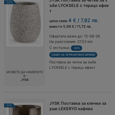
JYSK Поставка за четки за з
-33%
ъби LYCKSELE с терацо ефек
т
4 € / 7,82 лв.
цена само
вместо
5,99 € / 11,72 лв.
Офертата важи до:
15-08-26
На разстояние:
27,53 km
С отстъпка:
-33%
САМО ЗА ОГРАНИЧЕНО ВРЕМЕ!
Поставка за четки за зъби
LYCKSELE с терацо ефект
МОЖЕТЕ ДА НАМЕРИТЕ
В:
JYSK
JYSK Поставка за клечки за
-31%
уши LEKERYD кафява