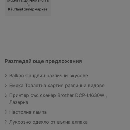
МОЖЕТЕ ДА НАМЕРИТЕ
В:
Kaufland хипермаркет
Разгледай още предложения
Balkan Сандвич различни вкусове
Емека Тоалетна хартия различни видове
Принтер със скенер Brother DCP-L1630W ,
Лазерна
Настолна лампа
Луксозно одеяло от вълна алпака