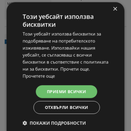
МОЖЕТЕ ДА НАМЕРИТЕ
×
В:
JYSK
Този уебсайт използва
бисквитки
Този уебсайт използва бисквитки за
JYSK Поставка за клечки за
подобряване на потребителското
-31%
уши LEKERYD кафява
изживяване. Използвайки нашия
уебсайт, се съгласяваш с всички
2,75 € / 5,38 лв.
цена само
бисквитки в съответствие с политиката
вместо
3,99 € / 7,80 лв.
ни за бисквитки. Прочети още.
Офертата важи до:
15-08-26
Прочетете още
На разстояние:
27,53 km
С отстъпка:
-31%
ПРИЕМИ ВСИЧКИ
САМО ЗА ОГРАНИЧЕНО ВРЕМЕ!
Поставка за клечки за уши
ОТХВЪРЛИ ВСИЧКИ
LEKERYD кафява
МОЖЕТЕ ДА НАМЕРИТЕ
В:
ПОКАЖИ ПОДРОБНОСТИ
JYSK