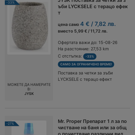
JYSK Поставка за четки за з
-33%
ъби LYCKSELE с терацо ефек
т
4 € / 7,82 лв.
цена само
вместо
5,99 € / 11,72 лв.
Офертата важи до:
15-08-26
На разстояние:
27,53 km
С отстъпка:
-33%
САМО ЗА ОГРАНИЧЕНО ВРЕМЕ!
Поставка за четки за зъби
LYCKSELE с терацо ефект
МОЖЕТЕ ДА НАМЕРИТЕ
В:
JYSK
Mr. Proper Препарат 1 л за по
-27%
чистване на баня или за общ
о почистване различни видо