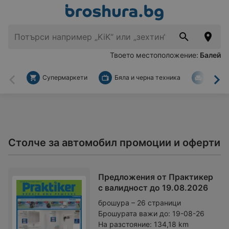
Твоето местоположение:
Балей
Супермаркети
Бяла и черна техника
За дом
Назад
На
Столче за автомобил промоции и оферти
Предложения от Практикер
с валидност до 19.08.2026
брошура – 26 страници
Брошурата важи до:
19-08-26
На разстояние:
134,18 km