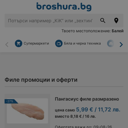
Твоето местоположение:
Балей
Супермаркети
Бяла и черна техника
За дом
Назад
На
Филе промоции и оферти
Пангасиус филе размразено
-27%
5,99 € / 11,72 лв.
цена само
вместо
8,18 € / 16 лв.
Офертата важи до:
09-08-26