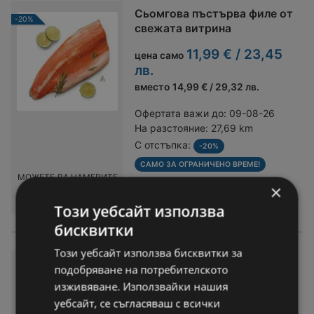
Сьомгова пъстърва филе от
-20%
свежата витрина
11,99 € / 23,45
цена само
лв.
вместо
14,99 € / 29,32 лв.
Офертата важи до:
09-08-26
На разстояние:
27,69 km
С отстъпка:
-20%
САМО ЗА ОГРАНИЧЕНО ВРЕМЕ!
МОЖЕТЕ ДА НАМЕРИТЕ
×
В:
Kaufland хипермаркет
Този уебсайт използва
бисквитки
Този уебсайт използва бисквитки за
La Provincia Пилешко филе н
подобряване на потребителското
арязано
изживяване. Използвайки нашия
3,39 € / 6,63 лв.
уебсайт, се съгласяваш с всички
цена само