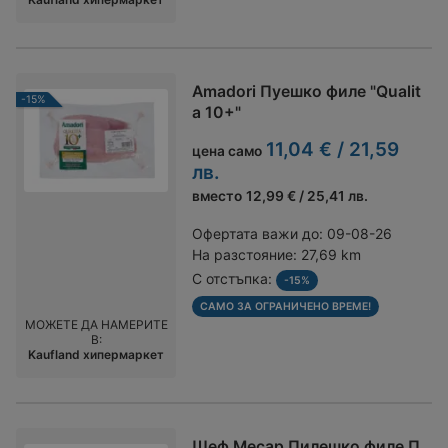
Amadori Пуешко филе "Qualit
-15%
a 10+"
11,04 € / 21,59
цена само
лв.
вместо
12,99 € / 25,41 лв.
Офертата важи до:
09-08-26
На разстояние:
27,69 km
С отстъпка:
-15%
САМО ЗА ОГРАНИЧЕНО ВРЕМЕ!
МОЖЕТЕ ДА НАМЕРИТЕ
В:
Kaufland хипермаркет
Шеф Месар Пилешко филе П