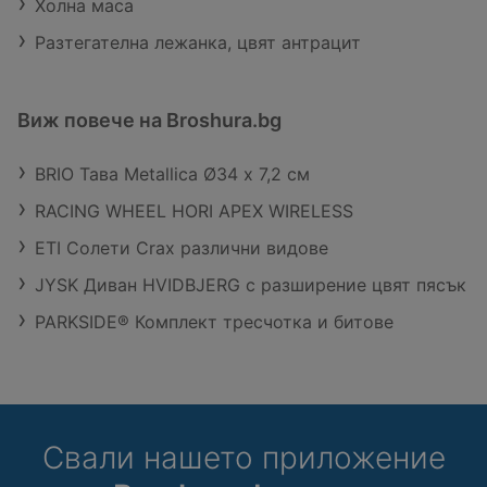
Холна маса
Разтегателна лежанка, цвят антрацит
Виж повече на Broshura.bg
BRIO Тава Metallica Ø34 х 7,2 см
RACING WHEEL HORI APEX WIRELESS
ETI Солети Crax различни видове
JYSK Диван HVIDBJERG с разширение цвят пясък
PARKSIDE® Комплект тресчотка и битове
Свали нашето приложение