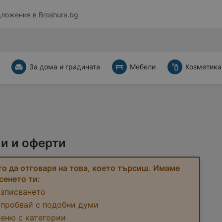
дложения в
Broshura.bg
За дома и градината
Мебели
Козметика
и и оферти
о да отговаря на това, което търсиш. Имаме
сенето ти:
изписването
 пробвай с подобни думи
меню с категории