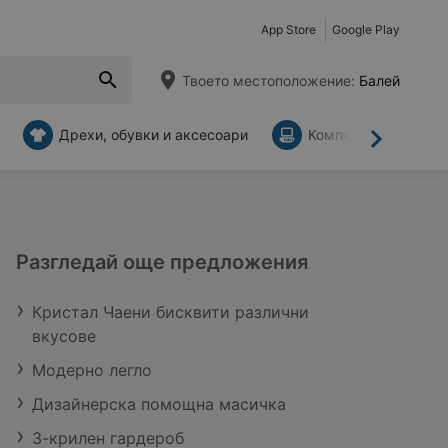
App Store
Google Play
Твоето местоположение:
Балей
Дрехи, обувки и аксесоари
Компютри и аксесо
Напред
Разгледай още предложения
Кристал Чаени бисквити различни
вкусове
Модерно легло
Дизайнерска помощна масичка
3-крилен гардероб