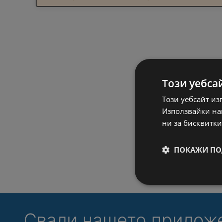
Този уебса
Този уебсайт из
Използвайки наш
ни за бисквитки
ПОКАЖИ ПО
Свали нашето прилож