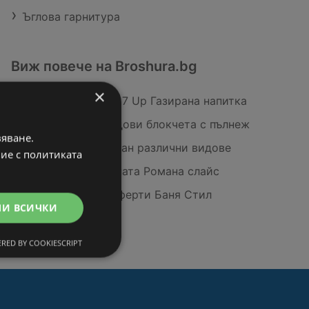
Ъглова гарнитура
Виж повече на Broshura.bg
×
Pepsi, Mirinda или 7 Up Газирана напитка
K-Classic Шоколадови блокчета с пълнеж
вяване.
bevola Сух шампоан различни видове
вие с политиката
San Michele Спианата Романа слайс
Покажи всички оферти Баня Стил
МИ ВСИЧКИ
Сапарева баня
RED BY COOKIESCRIPT