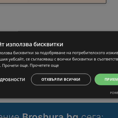
йт използва бисквитки
ползва бисквитки за подобряване на потребителското изжи
ия уебсайт, се съгласяваш с всички бисквитки в съответст
. Прочети още.
Прочетете още
ДРОБНОСТИ
ОТХВЪРЛИ ВСИЧКИ
ПРИЕ
POWE
ение
Broshura.bg
сега: