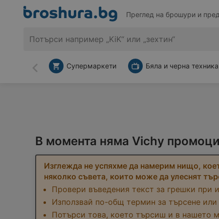
Преглед на брошури и пре
Супермаркети
Бяла и черна техника
Назад
В момента няма Vichy промоци
Изглежда не успяхме да намерим нищо, коет
няколко съвета, които може да улеснят тър
Провери въведения текст за грешки при 
Използвай по-общ термин за търсене или
Потърси това, което търсиш и в нашето 