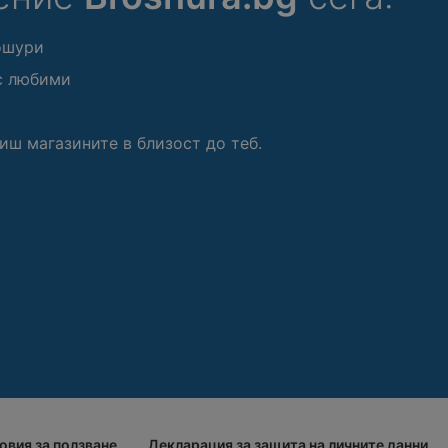
ошури
с любими
иш магазините в близост до теб.
овия за ползване
Декларация за защита на личните данни