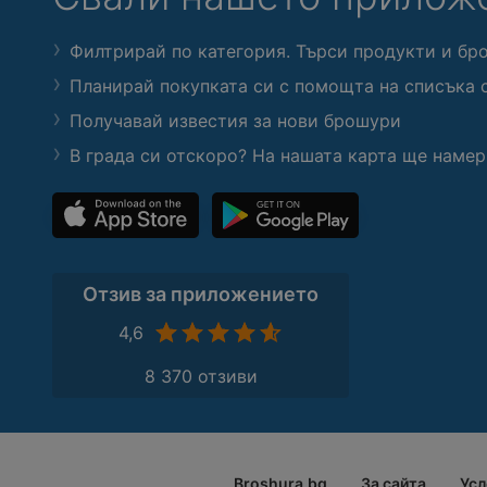
Филтрирай по категория. Търси продукти и бр
Планирай покупката си с помощта на списъка 
Получавай известия за нови брошури
В града си отскоро? На нашата карта ще намер
Отзив за приложението
4,6
8 370 отзиви
Broshura.bg
За сайта
Усл