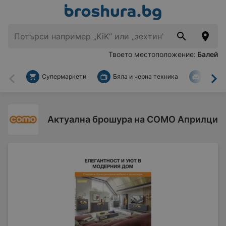
Твоето местоположение:
Балей
Супермаркети
Бяла и черна техника
За дом
Назад
На
Актуална брошура на COMO Априлци