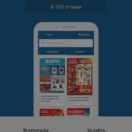
8 370 отзиви
Broshura.bg
За сайта