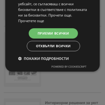
уебсайт, се съгласяваш с всички
бисквитки в съответствие с политиката
ни за бисквитки. Прочети още.
Прочетете още
ПРИЕМИ ВСИЧКИ
Интериорни решения за уют
ен и модерен дом в Como с в
ОТХВЪРЛИ ВСИЧКИ
алидност до 05.03.2026
брошура
вече не е актуална
ПОКАЖИ ПОДРОБНОСТИ
Изтекла валидност на:
05-03-26
POWERED BY COOKIESCRIPT
Интериорни решения за уют