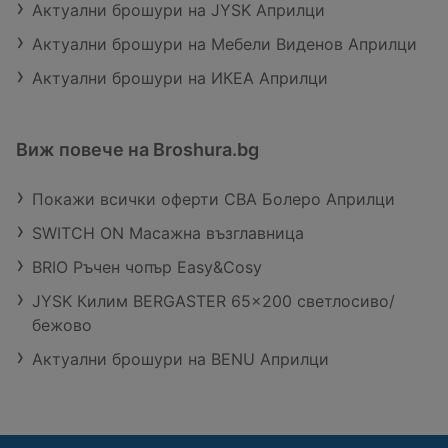
Актуални брошури на JYSK Априлци
Актуални брошури на Мебели Виденов Априлци
Актуални брошури на ИКЕА Априлци
Виж повече на Broshura.bg
Покажи всички оферти CBA Болеро Априлци
SWITCH ON Масажна възглавница
BRIO Ръчен чопър Easy&Cosy
JYSK Килим BERGASTER 65x200 светлосиво/
бежово
Актуални брошури на BENU Априлци