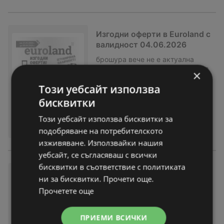
Изгодни оферти в Euroland с
валидност 04.06.2026
брошура
вече не е актуална
Изтекла валидност на:
04-06-26
×
На разстояние:
25,56 km
Този уебсайт използва
бисквитки
Този уебсайт използва бисквитки за
подобряване на потребителското
изживяване. Използвайки нашия
уебсайт, се съгласяваш с всички
бисквитки в съответствие с политиката
Изгодни оферти в Euroland с
ни за бисквитки. Прочети още.
валидност 04.06.2026
Прочетете още
брошура
вече не е актуална
Изтекла валидност на:
04-06-26
ПРИЕМИ ВСИЧКИ
На разстояние:
25,56 km