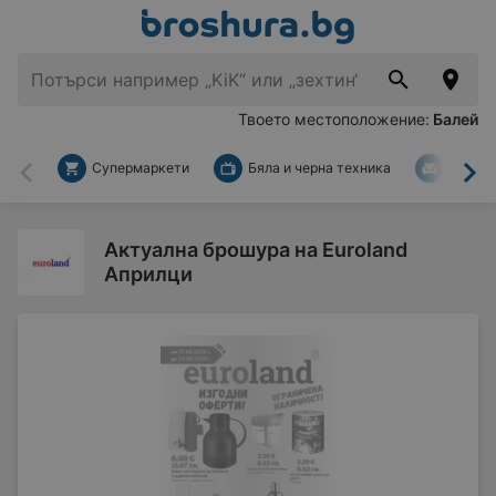
Твоето местоположение:
Балей
Супермаркети
Бяла и черна техника
За дом
Назад
На
Актуална брошура на Euroland
Априлци