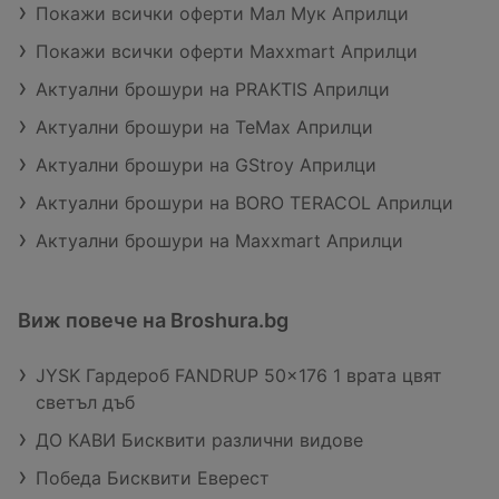
Покажи всички оферти Мал Мук Априлци
Покажи всички оферти Maxxmart Априлци
Актуални брошури на PRAKTIS Априлци
Актуални брошури на TeMax Априлци
Актуални брошури на GStroy Априлци
Актуални брошури на BORO TERACOL Априлци
Актуални брошури на Maxxmart Априлци
Виж повече на Broshura.bg
JYSK Гардероб FANDRUP 50x176 1 врата цвят
светъл дъб
ДО КАВИ Бисквити различни видове
Победа Бисквити Еверест