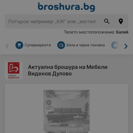
Твоето местоположение:
Балей
Супермаркети
Бяла и черна техника
За дом
Назад
На
Актуална брошура на Мебели
Виденов Дулово