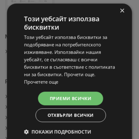
×
Този уебсайт използва
бисквитки
Магазини на Мебели Виденов в Дулово
Този уебсайт използва бисквитки за
подобряване на потребителското
ПОКАЖИ ВСИЧКИ МАГАЗИНИ НА МЕБЕЛИ
изживяване. Използвайки нашия
ВИДЕНОВ
уебсайт, се съгласяваш с всички
бисквитки в съответствие с политиката
ни за бисквитки. Прочети още.
Разгледай още предложения
Прочетете още
Гардероб
ПРИЕМИ ВСИЧКИ
Модерен диван
ОТХВЪРЛИ ВСИЧКИ
Луксозно одеяло от вълна алпака
Таванска лампа
ПОКАЖИ ПОДРОБНОСТИ
Легло тип футон, 140х200 см