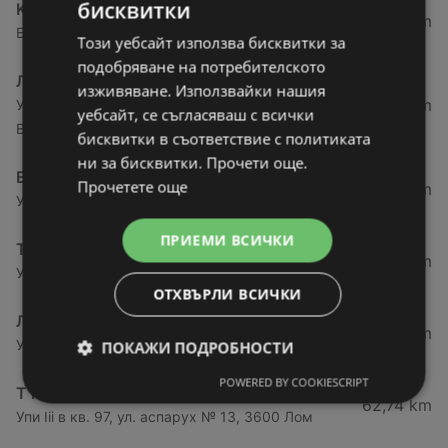
бисквитки
Kaufland хипермаркет
27,69 km
Бул. Панония № 41, 3700 Видин
Този уебсайт използва бисквитки за
подобряване на потребителското
ЛИДЛ
изживяване. Използвайки нашия
27,78 km
Ул. „Академик Стефан Младенов“ № 20, 3700
уебсайт, се съгласяваш с всички
Видин
бисквитки в съответствие с политиката
ни за бисквитки. Прочети още.
BILLA
Прочетете още
28,72 km
Ул. „Райна Княгиня“ 3, 3700 Видин
ПРИЕМИ ВСИЧКИ
T MARKET
28,91 km
Ул. Железничарска № 19, 3700 Видин
ОТХВЪРЛИ ВСИЧКИ
ЛИДЛ
61,76 km
Ул. Георги Димитров 41а, 3600 Лом
ПОКАЖИ ПОДРОБНОСТИ
POWERED BY COOKIESCRIPT
T MARKET
62,74 km
Упи Iii в кв. 97, ул. аспарух № 13, 3600 Лом