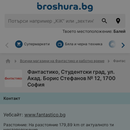
Твоето местоположение:
Балей
Супермаркети
Бяла и черна техника
За дом
Назад
На
Всички магазини на Фантастико и работно време
Фантастик
Фантастико, Студентски град, ул.
Акад. Борис Стефанов № 12, 1700
София
Контакт
Уебсайт:
www.fantastico.bg
Разстояние:
На разстояние 179,89 km от актуалното ти
местоположение