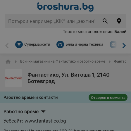
Твоето местоположение:
Балей
Супермаркети
Бяла и черна техника
За дом
Назад
На
Всички магазини на Фантастико и работно време
Фантастик
Фантастико, Ул. Витоша 1, 2140
Ботевград
Работно време и контакти
Отворен в момента
Работно време
Уебсайт:
www.fantastico.bg
Разстояние:
На разстояние 169,31 km от актуалното ти