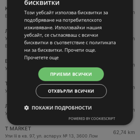
бисквитки
Kaufland хипермаркет
27,69 km
Този уебсайт използва бисквитки за
Бул. Панония № 41, 3700 Видин
подобряване на потребителското
изживяване. Използвайки нашия
ЛИДЛ
уебсайт, се съгласяваш с всички
27,78 km
Ул. „Академик Стефан Младенов“ № 20, 3700
бисквитки в съответствие с политиката
Видин
ни за бисквитки. Прочети още.
Прочетете още
BILLA
28,72 km
Ул. „Райна Княгиня“ 3, 3700 Видин
ПРИЕМИ ВСИЧКИ
T MARKET
28,91 km
ОТХВЪРЛИ ВСИЧКИ
Ул. Железничарска № 19, 3700 Видин
ЛИДЛ
ПОКАЖИ ПОДРОБНОСТИ
61,76 km
Ул. Георги Димитров 41а, 3600 Лом
POWERED BY COOKIESCRIPT
T MARKET
62,74 km
Упи Iii в кв. 97, ул. аспарух № 13, 3600 Лом