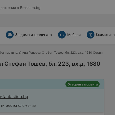
дложения в
Broshura.bg
За дома и градината
Мебели
Козметика
Фантастико, Улица Генерал Стефан Тошев, бл. 223, вх.д, 1680 София
 Стефан Тошев, бл. 223, вх.д, 1680
Отворен в момента
.fantastico.bg
о ти местоположение