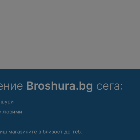
ение
Broshura.bg
сега:
ошури
с любими
иш магазините в близост до теб.