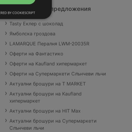
Разгледай още предложения
RED BY COOKIESCRIPT
Tasty Еклер с шоколад
Ямболска гроздова
LAMARQUE Пералня LWM-20035R
Оферти на Фантастико
Оферти на Kaufland хипермаркет
Оферти на Супермаркети Слънчеви лъчи
Актуални брошури на T MARKET
Актуални брошури на Kaufland
хипермаркет
Актуални брошури на HIT Max
Актуални брошури на Супермаркети
Слънчеви лъчи