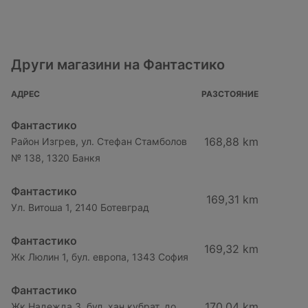
Други магазини на Фантастико
АДРЕС
РАЗСТОЯНИЕ
Фантастико
168,88 km
Район Изгрев, ул. Стефан Стамболов
№ 138, 1320 Банкя
Фантастико
169,31 km
Ул. Витоша 1, 2140 Ботевград
Фантастико
169,32 km
Жк Люлин 1, бул. европа, 1343 София
Фантастико
170,04 km
Жк Надежда 3, бул. хан кубрат, до