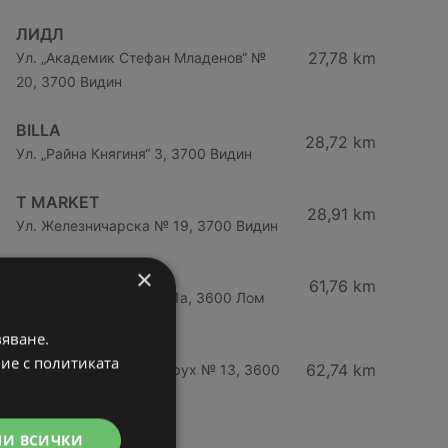
ЛИДЛ
27,78 km
Ул. „Академик Стефан Младенов“ №
20, 3700 Видин
BILLA
28,72 km
Ул. „Райна Княгиня“ 3, 3700 Видин
T MARKET
28,91 km
Ул. Железничарска № 19, 3700 Видин
×
ЛИДЛ
61,76 km
Ул. Георги Димитров 41а, 3600 Лом
вяване.
T MARKET
вие с политиката
62,74 km
Упи Iii в кв. 97, ул. аспарух № 13, 3600
Лом
МИ ВСИЧКИ