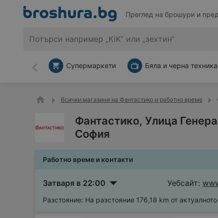
Преглед на брошури и пре
Супермаркети
Бяла и черна техника
Назад
Всички магазини на Фантастико и работно време
Фантастико, Улица Генерал
София
Работно време и контакти
Затваря в 22:00
Уебсайт:
www
Разстояние:
На разстояние 176,18 km от актуалнот