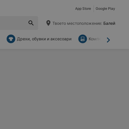
App Store
Google Play
Твоето местоположение:
Балей
Дрехи, обувки и аксесоари
Компютри и аксесо
Напред