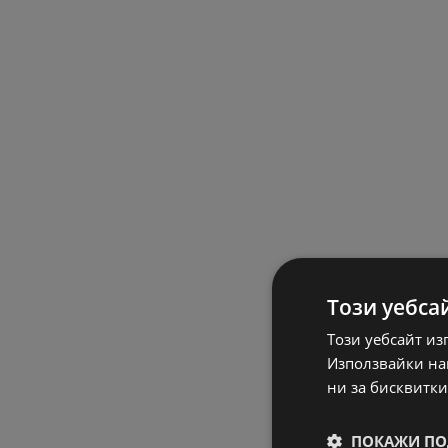
Този уебса
Този уебсайт из
Използвайки наш
ни за бисквитки
ПОКАЖИ ПО