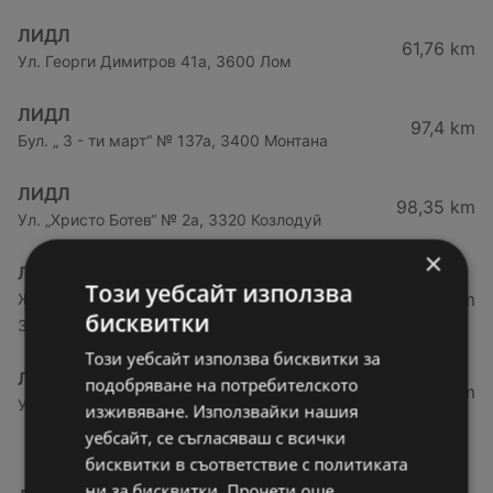
ЛИДЛ
61,76 km
Ул. Георги Димитров 41а, 3600 Лом
ЛИДЛ
97,4 km
Бул. „ 3 - ти март“ № 137а, 3400 Монтана
ЛИДЛ
98,35 km
Ул. „Христо Ботев“ № 2а, 3320 Козлодуй
×
ЛИДЛ
Този уебсайт използва
129,43 km
Ж.к. „Сениче“, ул. „Стоян Ц. Даскалов“ № 3,
бисквитки
3005 Враца
Този уебсайт използва бисквитки за
ЛИДЛ
подобряване на потребителското
131,44 km
Ул. „Васил Кънчов“ № 21, 3000 Враца
изживяване. Използвайки нашия
уебсайт, се съгласяваш с всички
бисквитки в съответствие с политиката
ни за бисквитки. Прочети още.