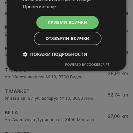
Други магазини от категория Супермаркети
Прочетете още
АДРЕС
РАЗСТОЯНИЕ
ПРИЕМИ ВСИЧКИ
Kaufland хипермаркет
27,69 km
Бул. Панония № 41, 3700 Видин
ОТХВЪРЛИ ВСИЧКИ
BILLA
28,72 km
ПОКАЖИ ПОДРОБНОСТИ
Ул. „Райна Княгиня“ 3, 3700 Видин
POWERED BY COOKIESCRIPT
T MARKET
28,91 km
Ул. Железничарска № 19, 3700 Видин
T MARKET
62,74 km
Упи Iii в кв. 97, ул. аспарух № 13, 3600 Лом
BILLA
97,06 km
Ул. Акад. Иван Дуриданов 2, 3400 Монтана