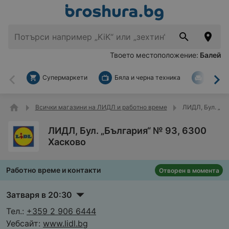
Твоето местоположение:
Балей
Супермаркети
Бяла и черна техника
За дом
Назад
На
Всички магазини на ЛИДЛ и работно време
ЛИДЛ, Бул. „Бъ
ЛИДЛ, Бул. „България“ № 93, 6300
Хасково
Работно време и контакти
Отворен в момента
Затваря в 20:30
Тел.:
+359 2 906 6444
Уебсайт:
www.lidl.bg