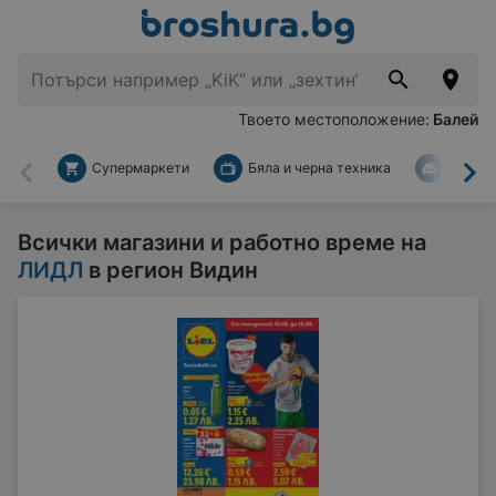
Твоето местоположение:
Балей
Супермаркети
Бяла и черна техника
За дом
Назад
На
Всички магазини и работно време на
ЛИДЛ
в регион Видин