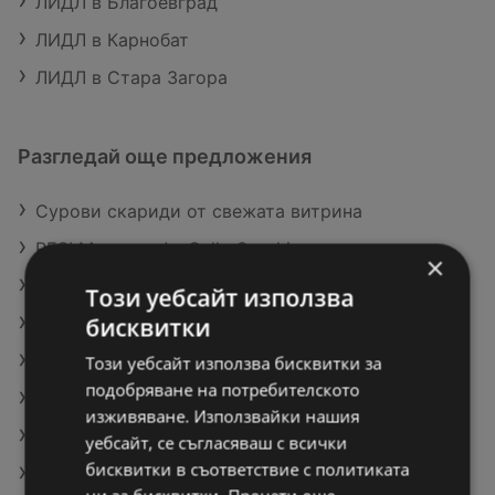
ЛИДЛ в Благоевград
ЛИДЛ в Карнобат
ЛИДЛ в Стара Загора
Разгледай още предложения
Сурови скариди от свежата витрина
RESI Мляно кафе Gallo Sunshine
×
AROSO Препарат за велосипед различни видове
Този уебсайт използва
бисквитки
Оферти на ЛИДЛ
Оферти на Жанет Гранд Маркет
Този уебсайт използва бисквитки за
подобряване на потребителското
Оферти на CBA Болеро
изживяване. Използвайки нашия
Актуални брошури на T MARKET
уебсайт, се съгласяваш с всички
бисквитки в съответствие с политиката
Актуални брошури на Супермаркет Flora