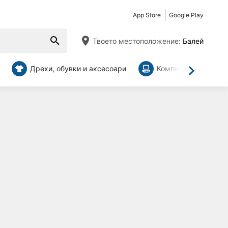
App Store
Google Play
Твоето местоположение:
Балей
Дрехи, обувки и аксесоари
Компютри и аксесо
Напред