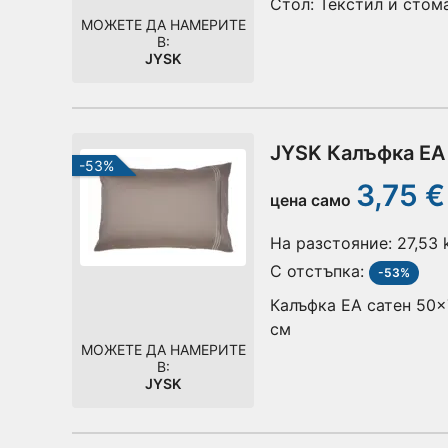
Стол: Текстил и стом
МОЖЕТЕ ДА НАМЕРИТЕ
В:
JYSK
JYSK Калъфка EA
-53%
3,75 €
цена само
На разстояние:
27,53
С отстъпка:
-53%
Калъфка EA сатен 50x
см
МОЖЕТЕ ДА НАМЕРИТЕ
В:
JYSK