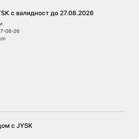
SK с валидност до 27.08.2026
и
7-08-26
 km
дом с JYSK
и