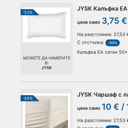
JYSK Калъфка EA
-53%
3,75 €
цена само
На разстояние:
27,53
С отстъпка:
-53%
Калъфка EA сатен 50x
МОЖЕТЕ ДА НАМЕРИТЕ
В:
JYSK
JYSK Чаршаф с л
-64%
10 € /
цена само
На разстояние:
27,53