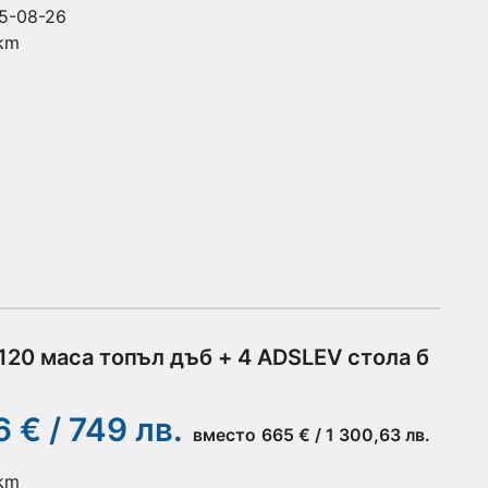
5-08-26
 km
20 маса топъл дъб + 4 ADSLEV стола б
 € / 749 лв.
вместо
665 € / 1 300,63 лв.
 km