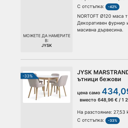
С отстъпка:
-42%
NORTOFT Ø120 маса т
Декоративен фурнир и
масивна дървесина.
МОЖЕТЕ ДА НАМЕРИТЕ
В:
JYSK
JYSK MARSTRAND 
-33%
ътници бежови
434,09
цена само
вместо
648,96 € / 1 
На разстояние:
27,53
С отстъпка:
-33%