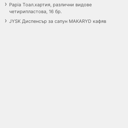
Papia Tоал.хартия, различни видове
четирипластова, 16 бр.
JYSK Диспенсър за сапун MAKARYD кафяв