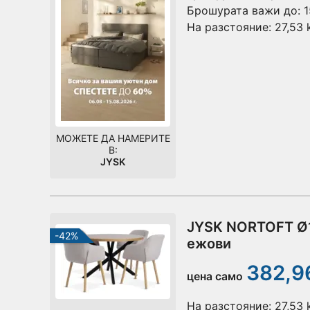
Брошурата важи до:
1
На разстояние:
27,53
МОЖЕТЕ ДА НАМЕРИТЕ
В:
JYSK
JYSK NORTOFT Ø1
-42%
ежови
382,96
цена само
На разстояние:
27,53