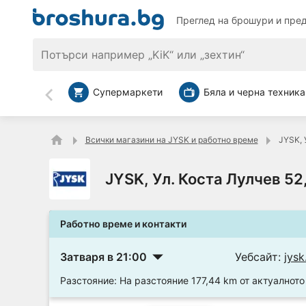
Преглед на брошури и пре
Супермаркети
Бяла и черна техника
Назад
Всички магазини на JYSK и работно време
JYSK, 
JYSK, Ул. Коста Лулчев 52
Работно време и контакти
Затваря в 21:00
Уебсайт:
jysk
Разстояние:
На разстояние 177,44 km от актуалнот