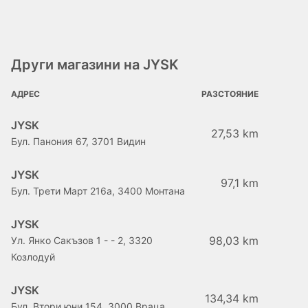
Други магазини на JYSK
АДРЕС
РАЗСТОЯНИЕ
JYSK
27,53 km
Бул. Панония 67, 3701 Видин
JYSK
97,1 km
Бул. Трети Март 216a, 3400 Монтана
JYSK
98,03 km
Ул. Янко Сакъзов 1 - - 2, 3320
Козлодуй
JYSK
134,34 km
Бул. Втори юни 154, 3000 Враца