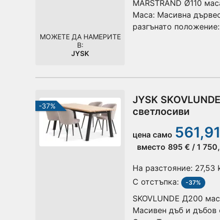
MARSTRAND Ø110 маса
Маса: Масивна дървес
разгънато положение:
МОЖЕТЕ ДА НАМЕРИТЕ
дървесина.
В:
JYSK
JYSK SKOVLUNDE 
-37%
светлосиви
561,91
цена само
вместо
895 € / 1 750
На разстояние:
27,53
С отстъпка:
-37%
SKOVLUNDE Д200 маса 
Масивен дъб и дъбов 