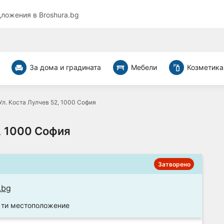
дложения в
Broshura.bg
За дома и градината
Мебели
Козметика
Ул. Коста Лулчев 52, 1000 София
, 1000 София
Затворено
.bg
о ти местоположение