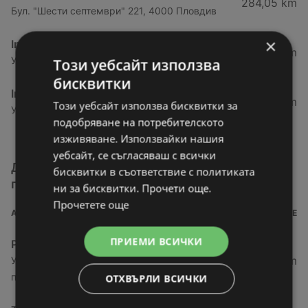
284,05 km
Бул. "Шести септември" 221, 4000 Пловдив
×
InHouse
342,23 km
Ул. "Илинденско въстание" 11, 8800 Сливен
Този уебсайт използва
бисквитки
InHouse
366,85 km
Този уебсайт използва бисквитки за
Ул.Граф Игнатиев 145, 8602 Ямбол
подобряване на потребителското
изживяване. Използвайки нашия
уебсайт, се съгласяваш с всички
Други магазини от категория За дома и
бисквитки в съответствие с политиката
градината
ни за бисквитки. Прочети още.
Прочетете още
АДРЕС
РАЗСТОЯНИЕ
ПРИЕМИ ВСИЧКИ
PRAKTIS
29,41 km
Ул. Цар Александър 2 - 120, южна
промишлена зона, 3700 Видин
ОТХВЪРЛИ ВСИЧКИ