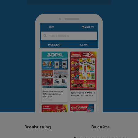
Broshura.bg
За сайта