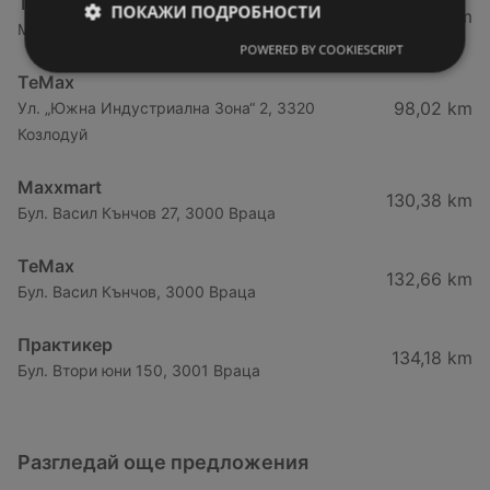
TeMax
ПОКАЖИ ПОДРОБНОСТИ
97,51 km
Местност Лъката, 3400 Монтана
POWERED BY COOKIESCRIPT
TeMax
98,02 km
Ул. „Южна Индустриална Зона“ 2, 3320
Козлодуй
Maxxmart
130,38 km
Бул. Васил Кънчов 27, 3000 Враца
TeMax
132,66 km
Бул. Васил Кънчов, 3000 Враца
Практикер
134,18 km
Бул. Втори юни 150, 3001 Враца
Разгледай още предложения