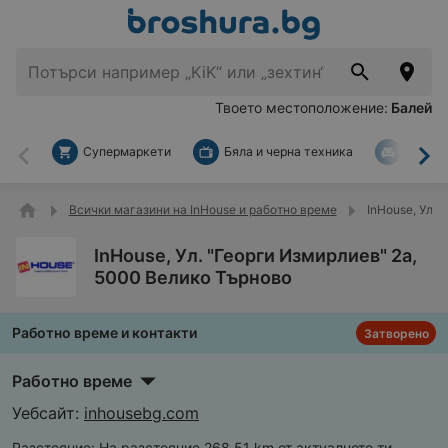
Твоето местоположение:
Балей
Супермаркети
Бяла и черна техника
За дом
Назад
На
Всички магазини на InHouse и работно време
InHouse, Ул. 
InHouse, Ул. "Георги Измирлиев" 2а,
5000 Велико Търново
Работно време и контакти
Затворено
Работно време
Уебсайт:
inhousebg.com
Разстояние:
На разстояние 268,51 km от актуалното ти