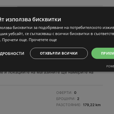
ОФЕРТИ:
0
йт използва бисквитки
БРОШУРИ:
2
РАЗСТОЯНИЕ:
178,91 km
ползва бисквитки за подобряване на потребителското изжи
ия уебсайт, се съгласяваш с всички бисквитки в съответст
. Прочети още.
Прочетете още
ДРОБНОСТИ
ОТХВЪРЛИ ВСИЧКИ
ПРИЕ
POWE
е и локациите на магазините ще намерите на
ОФЕРТИ:
0
БРОШУРИ:
2
РАЗСТОЯНИЕ:
179,22 km