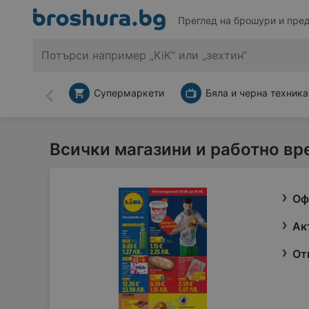
Преглед на брошури и пре
Супермаркети
Бяла и черна техника
Назад
Всички магазини и работно вр
Оф
Ак
От