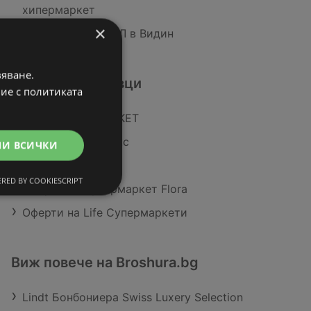
хипермаркет
×
Магазини на ЛИДЛ в Видин
вяване.
Подобни търговци
вие с политиката
Оферти на T MARKET
Оферти на Славекс
МИ ВСИЧКИ
Оферти на BILLA
RED BY COOKIESCRIPT
Оферти на Супермаркет Flora
Оферти на Life Супермаркети
Виж повече на Broshura.bg
Lindt Бонбониера Swiss Luxery Selection