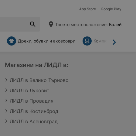
App Store
Google Play
Твоето местоположение:
Балей
Дрехи, обувки и аксесоари
Компютри и аксесо
Напред
Магазини на ЛИДЛ в:
ЛИДЛ в Велико Търново
ЛИДЛ в Луковит
ЛИДЛ в Провадия
ЛИДЛ в Костинброд
ЛИДЛ в Асеновград