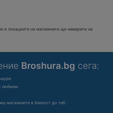
е и локациите на магазините ще намерите на
ение
Broshura.bg
сега:
ошури
с любими
иш магазините в близост до теб.