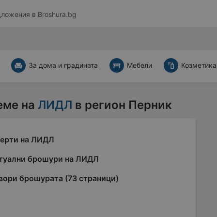
дложения в
Broshura.bg
За дома и градината
Мебели
Козметика
еме на
ЛИДЛ
в регион Перник
ерти на ЛИДЛ
туални брошури на ЛИДЛ
вори брошурата (73 страници)