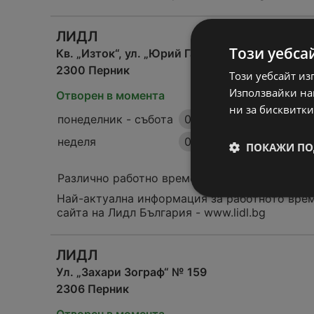
ЛИДЛ
Този уебса
Кв. „Изток“, ул. „Юрий Гагарин“ № 3
2300 Перник
Този уебсайт из
Използвайки наш
Отворен в момента
ни за бисквитки
понеделник - събота
08:00
-
20:30
неделя
09:00
-
20:30
ПОКАЖИ ПО
Различно работно време:
Най-актуална информация за работното врем
сайта на Лидл България - www.lidl.bg
ЛИДЛ
Ул. „Захари Зограф“ № 159
2306 Перник