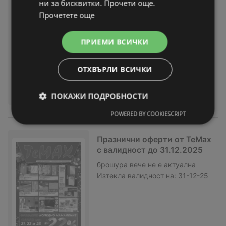
ни за бисквитки. Прочети още.
с валидност до 29.01.2026
Прочетете още
брошура
вече не е актуална
Изтекла валидност на:
29-01-26
ПРИЕМИ ВСИЧКИ
ОТХВЪРЛИ ВСИЧКИ
ПОКАЖИ ПОДРОБНОСТИ
POWERED BY COOKIESCRIPT
Празнични оферти от TeMax
с валидност до 31.12.2025
брошура
вече не е актуална
Изтекла валидност на:
31-12-25