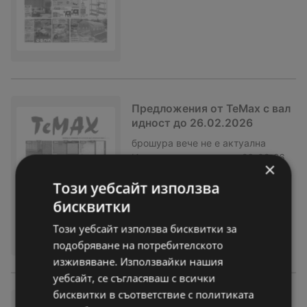
Предложения от TeMax с вал
идност до 26.02.2026
брошура
вече не е актуална
Изтекла валидност на:
26-02-26
×
Този уебсайт използва
бисквитки
Този уебсайт използва бисквитки за
подобряване на потребителското
изживяване. Използвайки нашия
уебсайт, се съгласяваш с всички
бисквитки в съответствие с политиката
Зимна разпродажба в TeMax