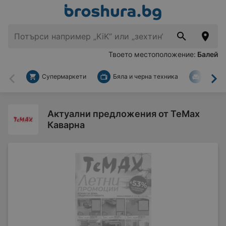
Твоето местоположение:
Балей
Супермаркети
Бяла и черна техника
За дом
Назад
На
Актуални предложения от TeMax
Каварна