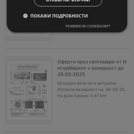
Изтекла валидност на:
26-10-25
На разстояние:
0,47 km
ПОКАЖИ ПОДРОБНОСТИ
POWERED BY COOKIESCRIPT
Оферти през септември от И
нтерМаркет с валидност до
28.09.2025
брошура
вече не е актуална
Изтекла валидност на:
28-09-25
На разстояние:
0,47 km