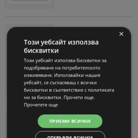
Предложения от ИнтерМарк
×
ет с валидност до 27.11.2025
Този уебсайт използва
брошура
вече не е актуална
бисквитки
Изтекла валидност на:
27-11-25
На разстояние:
0,47 km
Този уебсайт използва бисквитки за
подобряване на потребителското
изживяване. Използвайки нашия
уебсайт, се съгласяваш с всички
бисквитки в съответствие с политиката
ни за бисквитки. Прочети още.
Прочетете още
Предложения от ИнтерМарк
ПРИЕМИ ВСИЧКИ
ет с валидност до 26.10.202
5
ОТХВЪРЛИ ВСИЧКИ
брошура
вече не е актуална