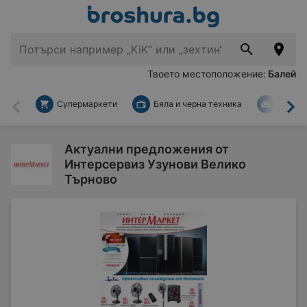
Твоето местоположение:
Балей
Супермаркети
Бяла и черна техника
За дом
Назад
На
Актуални предложения от
Интерсервиз Узунови Велико
Търново