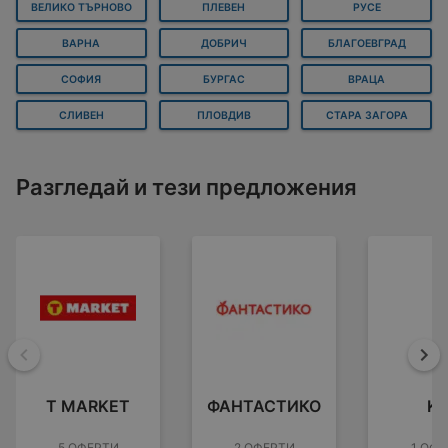
ВЕЛИКО ТЪРНОВО
ПЛЕВЕН
РУСЕ
ВАРНА
ДОБРИЧ
БЛАГОЕВГРАД
СОФИЯ
БУРГАС
ВРАЦА
СЛИВЕН
ПЛОВДИВ
СТАРА ЗАГОРА
Разгледай и тези предложения
Назад
На
T MARKET
ФАНТАСТИКО
KI
5 ОФЕРТИ
2 ОФЕРТИ
1 ОФЕ