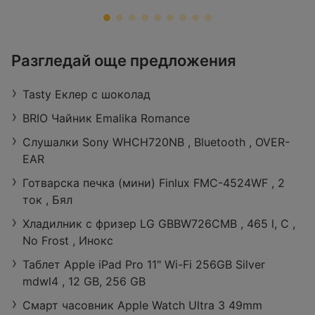
ЗОРА
Разгледай още предложения
Retail Park Vidin, бул. „Панония“ 43,
3700 Видин
Tasty Еклер с шоколад
Работно време:
Затворено
Разстояние:
27,29 km
BRIO Чайник Emalika Romance
оферти:
422
Слушалки Sony WHCH720NB , Bluetooth , OVER-
EAR
Готварска печка (мини) Finlux FMC-4524WF , 2
ток , Бял
Хладилник с фризер LG GBBW726CMB , 465 l, C ,
No Frost , Инокс
Таблет Apple iPad Pro 11" Wi-Fi 256GB Silver
mdwl4 , 12 GB, 256 GB
Смарт часовник Apple Watch Ultra 3 49mm