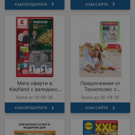
КЪМ БРОШУРАТА
КЪМ САЙТА
Мега оферти в
Предложения от
Kaufland с валидност
Технополис с
до 16.08.2026
валидност до
Важи от 10-08-26
Важи до 26-08-26
26.08.2026
КЪМ БРОШУРАТА
КЪМ САЙТА