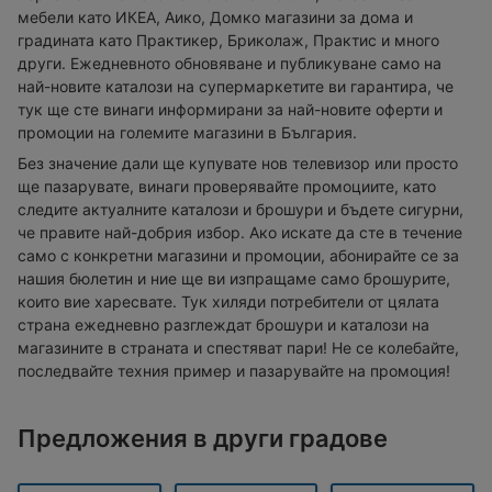
мебели като ИКЕА, Аико, Домко магазини за дома и
градината като Практикер, Бриколаж, Практис и много
други. Ежедневното обновяване и публикуване само на
най-новите каталози на супермаркетите ви гарантира, че
тук ще сте винаги информирани за най-новите оферти и
промоции на големите магазини в България.
Без значение дали ще купувате нов телевизор или просто
ще пазарувате, винаги проверявайте промоциите, като
следите актуалните каталози и брошури и бъдете сигурни,
че правите най-добрия избор. Ако искате да сте в течение
само с конкретни магазини и промоции, абонирайте се за
нашия бюлетин и ние ще ви изпращаме само брошурите,
които вие харесвате. Тук хиляди потребители от цялата
страна ежедневно разглеждат брошури и каталози на
магазините в страната и спестяват пари! Не се колебайте,
последвайте техния пример и пазарувайте на промоция!
Предложения в други градове