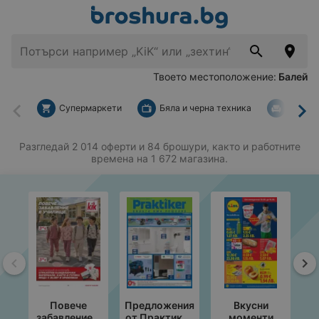
Твоето местоположение:
Балей
Супермаркети
Бяла и черна техника
За дом
Назад
На
Разгледай 2 014 оферти и 84 брошури, както и работните
времена на 1 672 магазина.
Назад
На
Повече
Предложения
Вкусни
П
забавление в
от Практикер
моменти