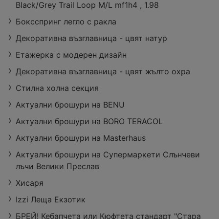
Black/Grey Trail Loop M/L mf1h4 , 1.98
Боксспринг легло с ракла
Декоративна възглавница - цвят натур
Етажерка с модерен дизайн
Декоративна възглавница - цвят жълто охра
Стилна холна секция
Актуални брошури на BENU
Актуални брошури на BORO TERACOL
Актуални брошури на Masterhaus
Актуални брошури на Супермаркети Слънчеви
лъчи Велики Преслав
Хисаря
Izzi Леща Екзотик
БРЕЙ! Кебапчета или Кюфтета стандарт "Стара