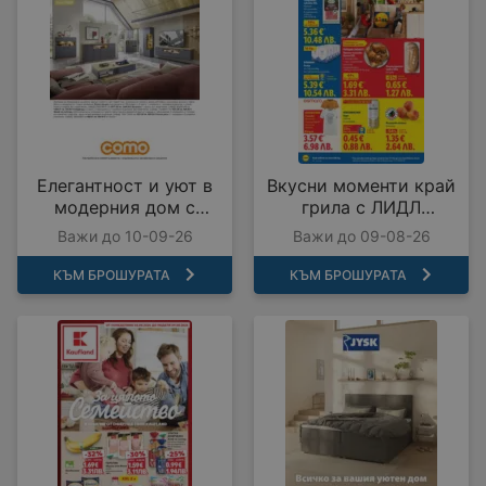
Елегантност и уют в
Вкусни моменти край
модерния дом с
грила с ЛИДЛ
COMO с валидност до
предложения с
Важи до 10-09-26
Важи до 09-08-26
10.09.2026
валидност до
09.08.2026
КЪМ БРОШУРАТА
КЪМ БРОШУРАТА