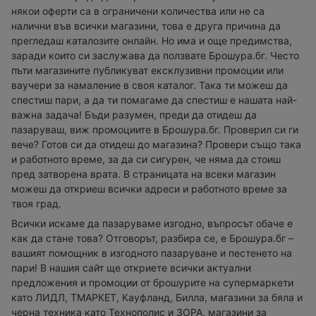
някои оферти са в ограничени количества или не са
налични във всички магазини, това е друга причина да
прегледаш каталозите онлайн. Но има и още предимства,
заради които си заслужава да ползвате Брошура.бг. Често
пъти магазините публикуват ексклузивни промоции или
ваучери за намаление в своя каталог. Така ти можеш да
спестиш пари, а да ти помагаме да спестиш е нашата най-
важна задача! Бъди разумен, преди да отидеш да
пазаруваш, виж промоциите в Брошура.бг. Проверил си ги
вече? Готов си да отидеш до магазина? Провери също така
и работното време, за да си сигурен, че няма да стоиш
пред затворена врата. В страницата на всеки магазин
можеш да откриеш всички адреси и работното време за
твоя град.
Всички искаме да пазаруваме изгодно, въпросът обаче е
как да стане това? Отговорът, разбира се, е Брошура.бг –
вашият помощник в изгодното пазаруване и пестенето на
пари! В нашия сайт ще откриете всички актуални
предложения и промоции от брошурите на супермаркети
като ЛИДЛ, ТМАРКЕТ, Кауфланд, Билла, магазини за бяла и
черна техника като Технополис и ЗОРА, магазини за