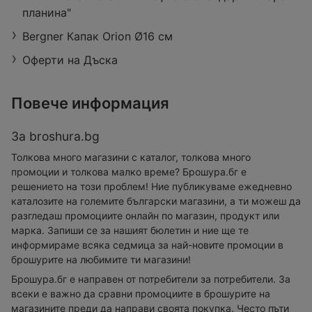
планина"
Bergner Капак Orion Ø16 см
Оферти на Дъска
Повече информация
За broshura.bg
Толкова много магазини с каталог, толкова много
промоции и толкова малко време? Брошура.бг е
решението на този проблем! Ние публикуваме ежедневно
каталозите на големите български магазини, а ти можеш да
разгледаш промоциите онлайн по магазин, продукт или
марка. Запиши се за нашият бюлетин и ние ще те
информираме всяка седмица за най-новите промоции в
брошурите на любимите ти магазини!
Брошура.бг е направен от потребители за потребители. За
всеки е важно да сравни промоциите в брошурите на
магазините преди да направи своята покупка. Често пъти