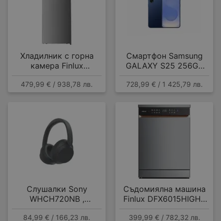
Хладилник с горна
Смартфон Samsung
камера Finlux
GALAXY S25 256GB
FFN415IXD , 415 l, E ,
NAVY SM-S931BDBG ,
479,99 € / 938,78 лв.
728,99 € / 1 425,79 лв.
No Frost , Инокс
12 GB, 256 GB
Слушалки Sony
Съдомиялна машина
WHCH720NB ,
Finlux DFX6015HIGH ,
Bluetooth , OVER-EAR
15 комплекта, A
84,99 € / 166,23 лв.
399,99 € / 782,32 лв.