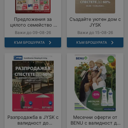
Предложения за
Създайте уютен дом с
цялото семейство в
JYSK
Kaufland с валидност
Важи до 09-08-26
Важи до 15-08-26
до 09.08.2026
КЪМ БРОШУРАТА
КЪМ БРОШУРАТА
Разпродажба в JYSK с
Месечни оферти от
валидност до
BENU с валидност до