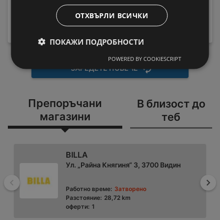
HX9911/17 Sonicare
Пералня Crown ALW
189,99 € / 371,59 лв.
ОТХВЪРЛИ ВСИЧКИ
80T , 5.00 kg, 800 об./
219 € / 428,33
вместо
мин., D
лв.
199,99 € / 391,15 лв.
ПОКАЖИ ПОДРОБНОСТИ
POWERED BY COOKIESCRIPT
ЗАРЕДЕТЕ ПОВЕЧЕ
Препоръчани
В близост до
магазини
теб
BILLA
Ул. „Райна Княгиня“ 3, 3700 Видин
Назад
На
Работно време:
Затворено
Разстояние:
28,72 km
оферти:
1