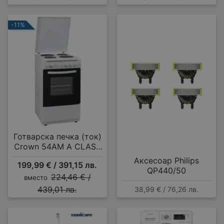
-11%
Готварска печка (ток)
Crown 54AM A CLASS
MULTIFUNCTIONAL , 4
Аксесоар Philips
199,99 € / 391,15 лв.
ток , Бял
QP440/50
224,46 € /
вместо
439,01 лв.
38,99 € / 76,26 лв.