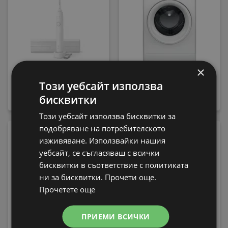
×
Електрическа четка
Пералня Whirlpool FFB
за зъби Philips
7469 WV EE , 1400 об./
Този уебсайт използва
HX7108/02 Sonicare
мин., 7.00 kg, A , Бял
бисквитки
79,99 € / 156,45 лв.
339,99 € / 664,97 лв.
Този уебсайт използва бисквитки за
подобряване на потребителското
-13%
изживяване. Използвайки нашия
уебсайт, се съгласяваш с всички
бисквитки в съответствие с политиката
ни за бисквитки. Прочети още.
Прочетете още
Електрическа четка
ПРИЕМИ ВСИЧКИ
за зъби Philips