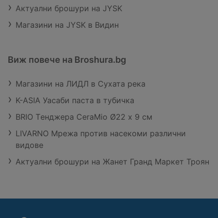
Актуални брошури на JYSK
Магазини на JYSK в Видин
Виж повече на Broshura.bg
Магазини на ЛИДЛ в Сухата река
K-ASIA Уасаби паста в тубичка
BRIO Tенджера CeraMio Ø22 х 9 см
LIVARNO Мрежа против насекоми различни
видове
Актуални брошури на Жанет Гранд Маркет Троян