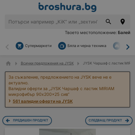
Твоето местоположение:
Балей
Супермаркети
Бяла и черна техника
За дом
Назад
На
Всички предложения на JYSK
JYSK Чаршаф с ластик MIRI
За съжаление, предложението на JYSK вече не е
актуално.
Валидни оферти за „JYSK Чаршаф с ластик MIRIAM
микрофибър 90x200x25 сив“
561 валидни оферти на JYSK
ПРЕДИШЕН ПРОДУКТ
СЛЕДВАЩ ПРОДУКТ