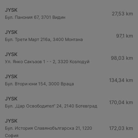
JYSK
27,53 km
Бул. Панония 67, 3701 Видин
JYSK
97,1 km
Бул. Трети Март 216a, 3400 Монтана
JYSK
98,03 km
Ул. Янко Сакъзов 1 - - 2, 3320 Козлодуй
JYSK
134,34 km
Бул. Втори юни 154, 3000 Враца
JYSK
170,04 km
Бул. „Цар Освободител“ 24, 2140 Ботевград
JYSK
172,03 km
Бул. История Славянобългарска 21, 1220
София