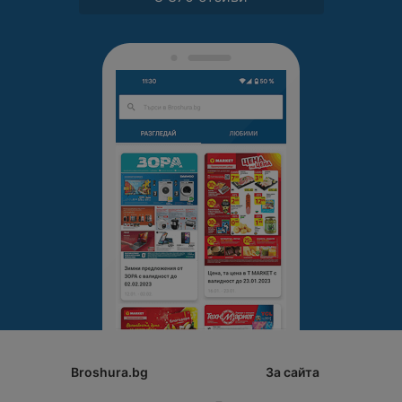
Broshura.bg
За сайта