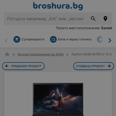
Твоето местоположение:
Балей
Супермаркети
Бяла и черна техника
За дом
Назад
На
Всички предложения на ЗОРА
Лаптоп ACER NITRO V 15 ANV1
ПРЕДИШЕН ПРОДУКТ
СЛЕДВАЩ ПРОДУКТ