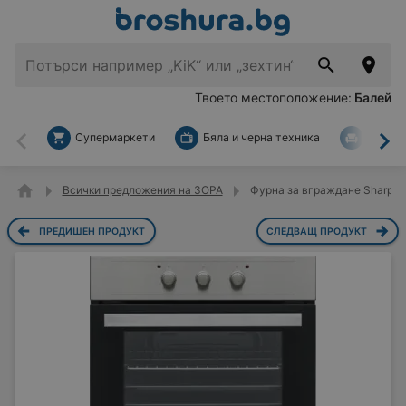
Твоето местоположение:
Балей
Супермаркети
Бяла и черна техника
За дом
Назад
На
Всички предложения на ЗОРА
Фурна за вграждане Sharp K-
ПРЕДИШЕН ПРОДУКТ
СЛЕДВАЩ ПРОДУКТ