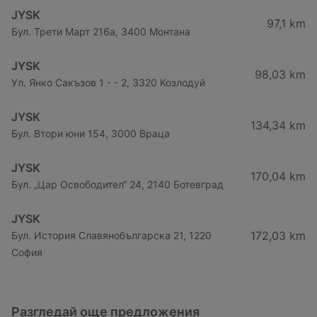
JYSK
97,1 km
Бул. Трети Март 216a, 3400 Монтана
JYSK
98,03 km
Ул. Янко Сакъзов 1 - - 2, 3320 Козлодуй
JYSK
134,34 km
Бул. Втори юни 154, 3000 Враца
JYSK
170,04 km
Бул. „Цар Освободител“ 24, 2140 Ботевград
JYSK
172,03 km
Бул. История Славянобългарска 21, 1220
София
Разгледай още предложения