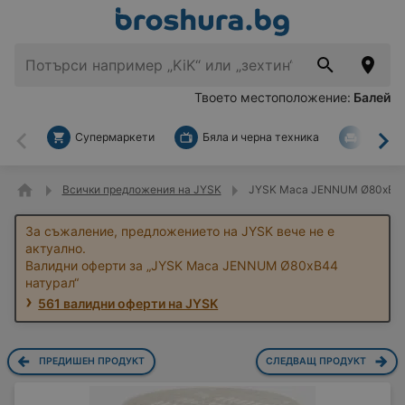
Твоето местоположение:
Балей
Супермаркети
Бяла и черна техника
За дом
Назад
На
Всички предложения на JYSK
JYSK Маса JENNUM Ø80xВ44
За съжаление, предложението на JYSK вече не е
актуално.
Валидни оферти за „JYSK Маса JENNUM Ø80xВ44
натурал“
561 валидни оферти на JYSK
ПРЕДИШЕН ПРОДУКТ
СЛЕДВАЩ ПРОДУКТ