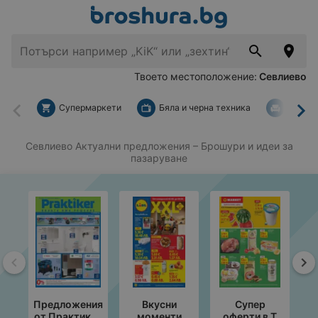
Твоето местоположение:
Севлиево
Супермаркети
Бяла и черна техника
За дом
Назад
На
Севлиево Актуални предложения
– Брошури и идеи за
пазаруване
Назад
На
Предложения
Вкусни
Супер
от Практикер
моменти
оферти в T