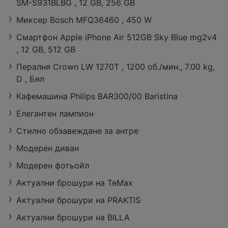
SM-S931BLBG , 12 GB, 256 GB
Миксер Bosch MFQ36460 , 450 W
Смартфон Apple iPhone Air 512GB Sky Blue mg2v4
Сезонни нама
, 12 GB, 512 GB
ления с до -6
0% в ТеМах
Пералня Crown LW 1270T , 1200 об./мин., 7.00 kg,
49 страници
D , Бял
Кафемашина Philips BAR300/00 Baristina
Елегантен лампион
Стилно обзавеждане за антре
Модерен диван
Moдерен фотьойл
Актуални брошури на TeMax
Актуални брошури на PRAKTIS
Актуални брошури на BILLA