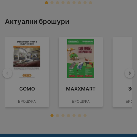
Актуални брошури
Назад
На
COMO
MAXXMART
ЗО
БРОШУРА
БРОШУРА
БРОШ