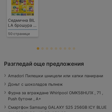
Седмична BIL
LA брошура с
валидност до
50 страници
12.08.2026
TeMax
Разгледай още предложения
Ул. 'Велика и Георги Ченчеви', 5400
Севлиево
Amadori Пилешки шницели или хапки панирани
Разстояние:
0,58 km
оферти:
1
Донът с шоколадов пълнеж
Фурна за вграждане Whirlpool OMK58HU1X , 71 ,
Push бутони , А+
Смартфон Samsung GALAXY S25 256GB ICY BLUE