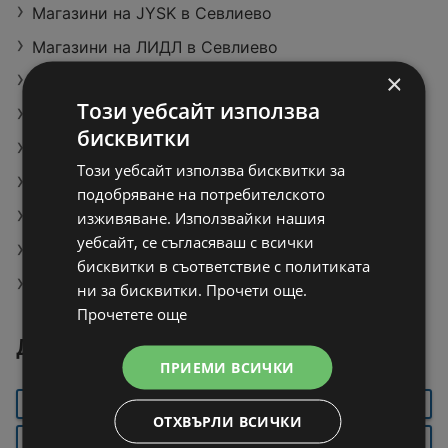
Магазини на JYSK в Севлиево
Магазини на ЛИДЛ в Севлиево
×
Магазини на KiK в Севлиево
Този уебсайт използва
CRIVIT Макарон за плуване 145 см
бисквитки
Актуални брошури на Технополис Карнобат
Този уебсайт използва бисквитки за
Актуални брошури на Aiko Априлци
подобряване на потребителското
Агнешки гърди замразени
изживяване. Използвайки нашия
уебсайт, се съгласяваш с всички
bevola Тампони за грим
бисквитки в съответствие с политиката
CURVER Кош за съхранение 4 л
ни за бисквитки. Прочети още.
Прочетете още
Други градове около Севлиево
ПРИЕМИ ВСИЧКИ
ГАБРОВО
АПРИЛЦИ
ПАВЛИКЕНИ
ОТХВЪРЛИ ВСИЧКИ
ЛОВЕЧ
ТРОЯН
ТРЯВНА