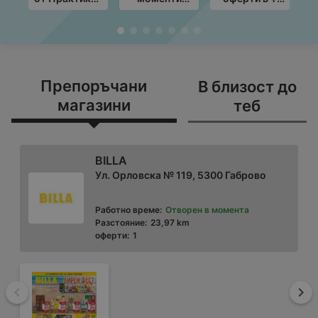
с валидност
край грила с
MARKET с
Т
до
ЛИДЛ
валидност до
19.08.2026
предложения
10.08.2026
п
с валидност
с
до
09.08.2026
Препоръчани
В близост до
магазини
теб
BILLA
Ул. Орловска № 119, 5300 Габрово
Работно време:
Отворен в момента
Разстояние:
23,97 km
оферти:
1
Назад
На