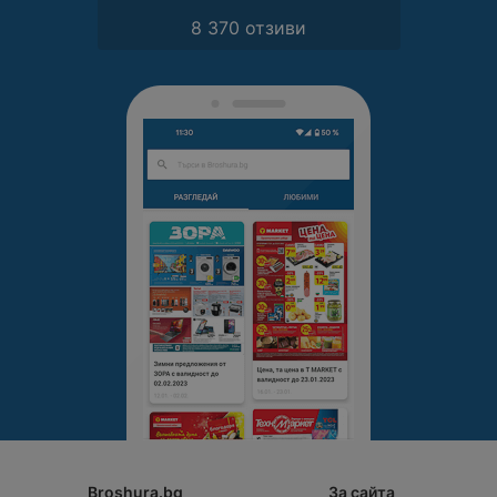
8 370 отзиви
Broshura.bg
За сайта