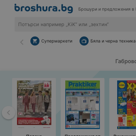
Брошури и предложения в 
Супермаркети
Бяла и черна техника
Назад
Габров
Назад