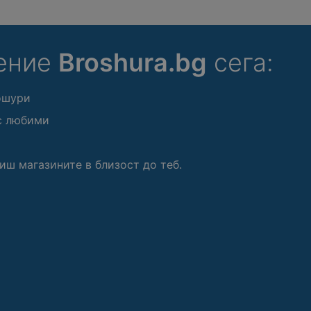
ение
Broshura.bg
сега:
ошури
с любими
иш магазините в близост до теб.