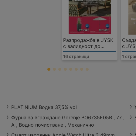
Разпродажба в JYSK
Създ
с валидност до
с JYS
27.08.2026
16 страници
1 стр
BILLA
рово
Ул. Орловска № 119
3 km
оферти:
1
Работно време:
Затво
PLATINIUM Водка 37,5% vol
Фурна за вграждане Gorenje BO6735E05B , 77 ,
А , Водно почистване , Механично
Смарт часовник Apple Watch Ultra 3 49mm