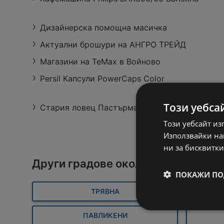
Дизайнерска помощна масичка
Актуални брошури на АНГРО ТРЕЙД
Магазини на TeMax в Войново
Persil Капсули PowerCaps Color
Предложения от
Лили Дрогерие с
валидност до
Този уебса
Стария ловец Пастърма от свежата витрина
44 страници
31.08.2026
Този уебсайт из
Използвайки наш
ни за бисквитки
Други градове около Габрово
ПОКАЖИ ПО
ТРЯВНА
ПАВЛИКЕНИ