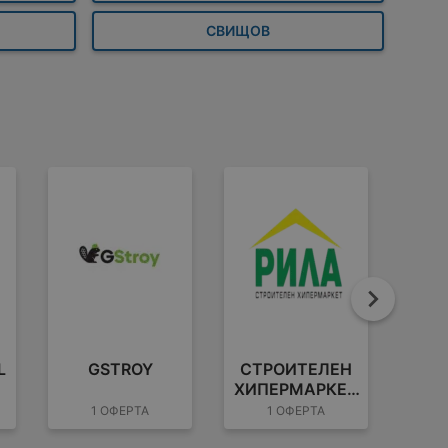
СВИЩОВ
Напре
L
GSTROY
СТРОИТЕЛЕН
АНГ
ХИПЕРМАРКЕТ
РИЛА
1 ОФЕРТА
1 ОФЕРТА