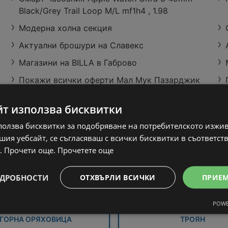
Black/Grey Trail Loop M/L mf1h4 , 1.98
Модерна холна секция
Актуални брошури на Славекс
Магазини на BILLA в Габрово
Покажи всички оферти Мал Мук Пазарджик
Седмична BILLA
брошура с валидност
до 12.08.2026
йт използва бисквитки
Покажи всички оферти Супермаркети
50 страници
Слънчеви лъчи Попово
ползва бисквитки за подобряване на потребителското изжи
ия уебсайт, се съгласяваш с всички бисквитки в съответст
. Прочети още.
Прочетете още
ДРОБНОСТИ
ОТХВЪРЛИ ВСИЧКИ
ПРИЕ
СЕВЛИЕВО
АПРИЛЦИ
POWE
ГОРНА ОРЯХОВИЦА
ТРОЯН