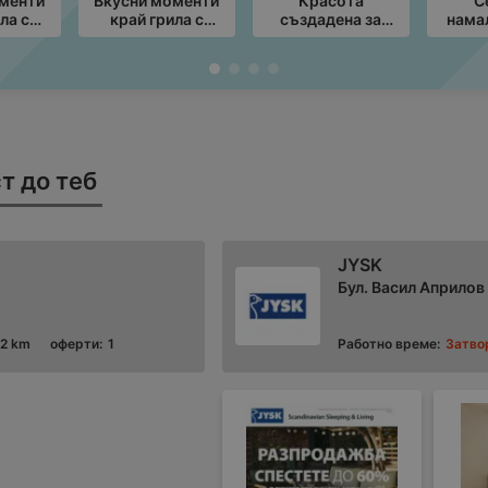
оменти
Вкусни моменти
Красота
С
ла с
край грила с
създадена за
нама
Л
ЛИДЛ
Вашия комфорт с
-60%
ния с
предложения с
Masterhaus с
т до
валидност до
валидност до
026
16.08.2026
30.08.2026
т до теб
JYSK
Бул. Васил Априлов
72 km
оферти:
1
Работно време:
Затво