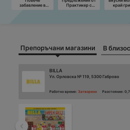
Повече
Предложения от
Вкусни м
забавление в
Практикер с
край гри
училище с KiK
валидност до
ЛИД
предложения
19.08.2026
предложе
валиднос
09.08.2
Препоръчани магазини
В близос
BILLA
Ул. Орловска № 119, 5300 Габрово
Работно време:
Затворено
Разстояние:
0,
Назад