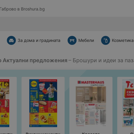
Габрово в
Broshura.bg
За дома и градината
Мебели
Козметика
о Актуални предложения
– Брошури и идеи за па