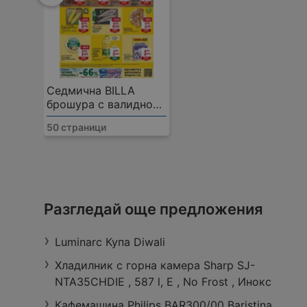
Седмична BILLA
брошура с валидност
до 12.08.2026
50 страници
Лили Дрогерие
Ул."Константин Иречек" № 1а, 5300 Габ
Разгледай още предложения
Работно време:
Затворено
Разстояние:
0,
Luminarc Купа Diwali
Хладилник с горна камера Sharp SJ-
NTA35CHDIE , 587 l, E , No Frost , Инокс
Кафемашина Philips BAR300/00 Baristina