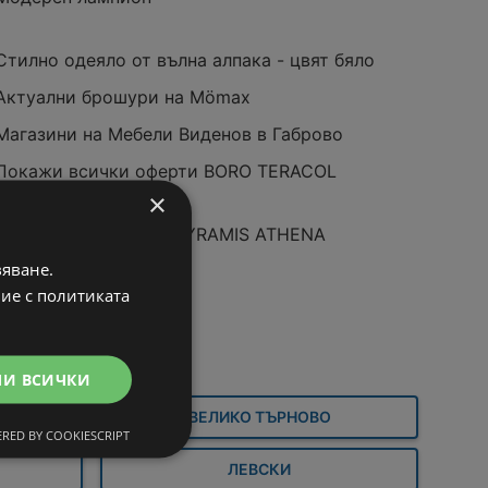
Стилно одеяло от вълна алпака - цвят бяло
Актуални брошури на Mömax
Магазини на Мебели Виденов в Габрово
Покажи всички оферти BORO TERACOL
Раднево
×
КУХНЕНСКА МИВКА PYRAMIS ATHENA
62X50Х18 СМ.
вяване.
вие с политиката
МИ ВСИЧКИ
ВЕЛИКО ТЪРНОВО
RED BY COOKIESCRIPT
ЛЕВСКИ