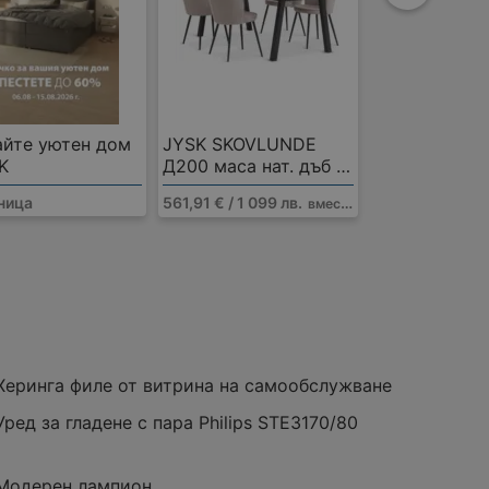
айте уютен дом
JYSK SKOVLUNDE
K
Д200 маса нат. дъб +
4 RISSKOV стола
аница
561,91 € / 1 099 лв.
вместо
895 € / 1 099 лв.
светлосиви
, 5300 Габрово
рено
Разстояние:
0,72 km
оферти:
1
Херинга филе от витрина на самообслужване
Уред за гладене с пара Philips STE3170/80
Модерен лампион